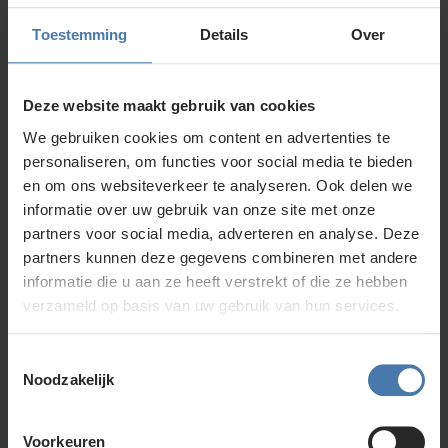
Toestemming
Details
Over
Deze website maakt gebruik van cookies
We gebruiken cookies om content en advertenties te
personaliseren, om functies voor social media te bieden
en om ons websiteverkeer te analyseren. Ook delen we
Licht telescopisch statief
informatie over uw gebruik van onze site met onze
Oorspronkelijke
59,00
partners voor social media, adverteren en analyse. Deze
prijs
45,00
partners kunnen deze gegevens combineren met andere
was:
Huidige
59,00.
informatie die u aan ze heeft verstrekt of die ze hebben
prijs
is:
verzameld op basis van uw gebruik van hun services.
45,00.
Toestemmingsselectie
Noodzakelijk
Voorkeuren