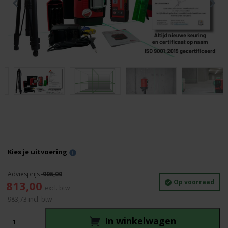
Kies je uitvoering
905,00
Oorspronkelijke
Huidige
Op voorraad
813,00
prijs
prijs
983,73
incl. btw
was:
is:
Leica
905,00.
813,00.
In winkelwagen
LINO