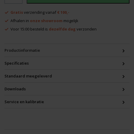
L6G-
s
Gratis
verzending vanaf
€ 100,-
met
statief
Afhalen in
onze showroom
mogelijk
en
Voor 15:00 besteld is
dezelfde dag
verzonden
ontvanger
aantal
Productinformatie
Specificaties
Standaard meegeleverd
Downloads
Service en kalibratie