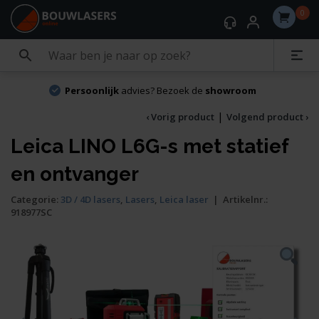
0
Persoonlijk
advies? Bezoek de
showroom
|
‹ Vorig product
Volgend product ›
Leica LINO L6G-s met statief
en ontvanger
Categorie:
3D / 4D lasers
,
Lasers
,
Leica laser
|
Artikelnr.:
918977SC