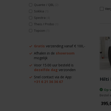
Quante / QBL
(2)
Verg
Sokkia
(1)
Spectra
(4)
Theis / Probo
(1)
Topcon
(1)
Gratis
verzending vanaf € 100,-
Afhalen in de
showroom
mogelijk
Voor 15.00 uur besteld is
dezelfde dag
verzonden
Snel contact via de App:
Hilti
+31 6 21 36 36 67
Op 
Bestel 
395,