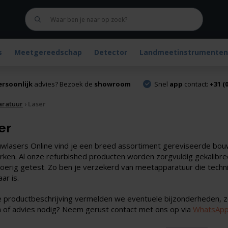
s
Meetgereedschap
Detector
Landmeetinstrumenten
ersoonlijk
advies? Bezoek de
showroom
Snel
app
contact:
+31 (0
aratuur
›
Laser
er
uwlasers Online vind je een breed assortiment gereviseerde bo
ken. Al onze refurbished producten worden zorgvuldig gekalibreerd
voerig getest. Zo ben je verzekerd van meetapparatuur die techni
ar is.
ke productbeschrijving vermelden we eventuele bijzonderheden, z
 of advies nodig? Neem gerust contact met ons op via
WhatsAp