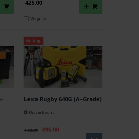
425,00
Vergelijk
Korting!
-
Leica Rugby 640G (A+Grade)
Uitverkocht
Oorspronkelijke
Huidige
895,00
1.695,00
prijs
prijs