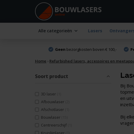
Alle categorieën
Lasers
Ontvanger
Geen
bezorgkosten boven € 100,-
P
Home
›
Refurbished lasers, accessoires en meetapp
Las
Soort product
Bij Bo
topmer
3D laser
(1)
en uit
Afbouwlaser
(2)
inzetba
Afschotlaser
(1)
Bij el
Bouwlaser
(15)
vragen
Centreerschijf
(1)
Kruislijnlaser
(1)