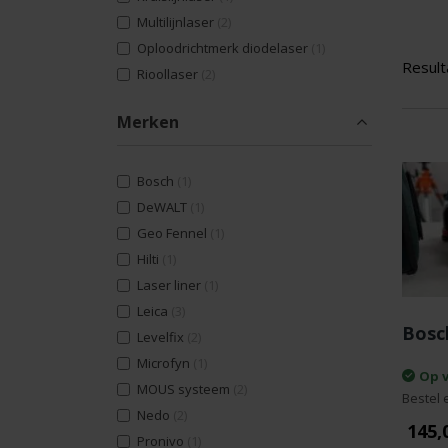
Multilijnlaser
(2)
Oploodrichtmerk diodelaser
(1)
Result
Rioollaser
(2)
Merken
Bosch
(1)
DeWALT
(1)
Geo Fennel
(1)
Hilti
(1)
Laser liner
(1)
Leica
(3)
Bosc
Levelfix
(2)
Microfyn
(1)
Op 
MOUS systeem
(2)
Bestel 
Nedo
(2)
145,
Pronivo
(1)