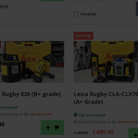
prijs
prijs
elijk
was:
is:
€ 590,00.
€ 375,00.
Vergelijk
Korting!
a Rugby 820 (B+ grade)
Leica Rugby CLA-CLX7
(A+ Grade)
voorraad
en haal op in de
showroom
Op voorraad
Bestel en haal op in de
showroo
00
Oorspronkelijke
Huidige
1.695,00
3.430,00
prijs
prijs