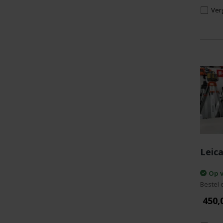
Verg
Leic
Op 
Bestel 
450,