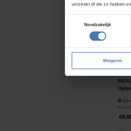
verstrekt of die ze hebben v
Toestemmingsselectie
Noodzakelijk
Weigeren
MOUS
Oplo
Op 
Bestel 
69,0