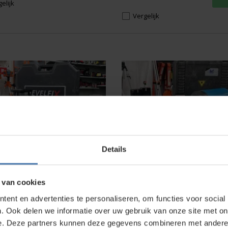
elijk
was:
is:
€ 3.430,00.
€ 1.695,00.
Vergelijk
fix 860H (A grade)
Mikrofyn MLP 120 (B g
Details
voorraad
Op voorraad
en haal op in de
showroom
Bestel en haal op in de
showroo
 van cookies
00
375,00
ent en advertenties te personaliseren, om functies voor social
. Ook delen we informatie over uw gebruik van onze site met on
e. Deze partners kunnen deze gegevens combineren met andere i
elijk
Vergelijk