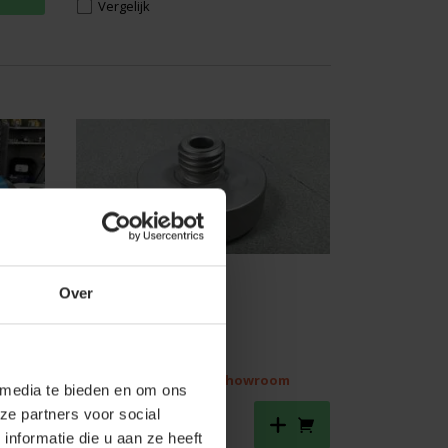
Vergelijk
rade)
MOUS systeem
Over
centreerschijf
m
Op voorraad
Bestel en haal op in de
showroom
 media te bieden en om ons
7,00
ze partners voor social
nformatie die u aan ze heeft