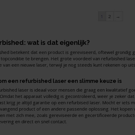
1
2
→
bished: wat is dat eigenlijk?
shed betekent dat een product is gereviseerd, oftewel grondig 
 topconditie te brengen. Het grote voordeel van refurbished lase
e van een nieuwe laser, terwijl je nog steeds kunt rekenen op uitst
m een refurbished laser een slimme keuze is
urbished laser is ideaal voor mensen die graag een kwalitatief go
 Omdat het apparaat volledig is gecontroleerd, weer je zeker dat 
t krijg je altijd garantie op een refurbised laser. Mocht er iets m
vangend product of een andere passende oplossing. Het kopen v
en met zich mee, zoals gereviseerde en gecertificeerde producten
evering en direct en snel contact.