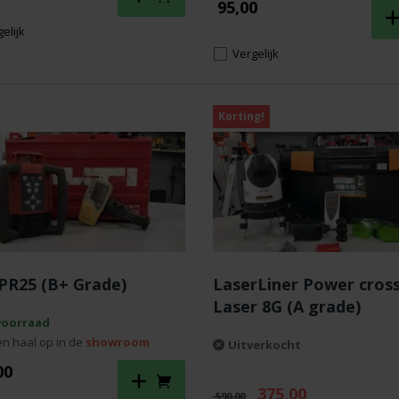
95,00
elijk
Vergelijk
Korting!
 PR25 (B+ Grade)
LaserLiner Power cross
Laser 8G (A grade)
voorraad
en haal op in de
showroom
Uitverkocht
00
Oorspronkelijke
Huidige
375,00
590,00