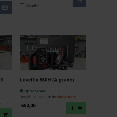
was:
is:
€ 1.695,00.
€ 895,00.
Vergelijk
00
Levelfix 860H (A grade)
Op voorraad
Bestel en haal op in de
showroom
m
650,00