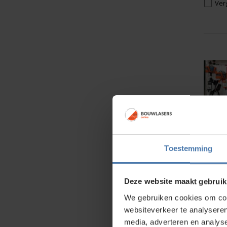
Verg
Level
Toestemming
Op 
Bestel 
Deze website maakt gebruik
595,
We gebruiken cookies om cont
websiteverkeer te analyseren
media, adverteren en analys
Verg