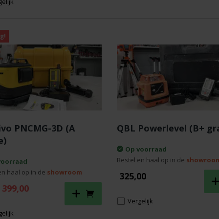
elijk
g!
ivo PNCMG-3D (A
QBL Powerlevel (B+ gr
e)
Op voorraad
Bestel en haal op in de
showroo
voorraad
en haal op in de
showroom
325,00
orspronkelijke
Huidige
399,00
rijs
prijs
Vergelijk
as:
is:
 995,00.
€ 399,00.
elijk