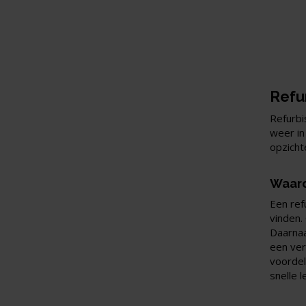
Refur
Refurbi
weer in
opzicht
Waaro
Een ref
vinden.
Daarnaas
een ver
voordel
snelle l