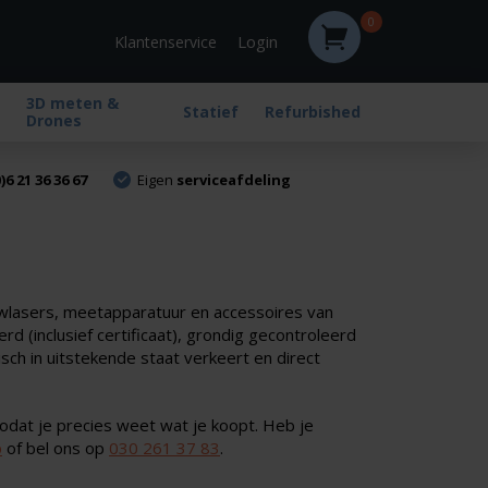
0
Login
Klantenservice
3D meten &
Statief
Refurbished
Drones
)6 21 36 36 67
Eigen
serviceafdeling
uwlasers, meetapparatuur en accessoires van
 (inclusief certificaat), grondig gecontroleerd
sch in uitstekende staat verkeert en direct
odat je precies weet wat je koopt. Heb je
p
of bel ons op
030 261 37 83
.