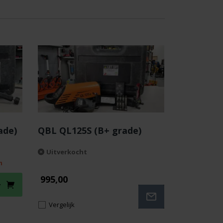
ade)
QBL QL125S (B+ grade)
Uitverkocht
m
995,00
Vergelijk