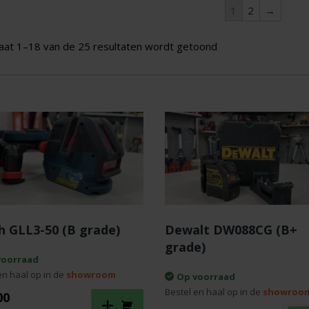
1
2
→
aat 1–18 van de 25 resultaten wordt getoond
h GLL3-50 (B grade)
Dewalt DW088CG (B+
grade)
voorraad
en haal op in de
showroom
Op voorraad
Bestel en haal op in de
showroo
00