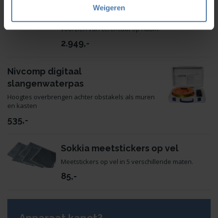
Nedo Primus3 HVA2N
Weigeren
Alle lasers worden voor levering gekeurd en
voorzien van certificaat op naam.
2.949,-
Nivcomp digitaal
slangenwaterpas
Hoogtes overbrengen achter obstakels als muren
en kasten
535
,-
Sokkia meetstickers op vel
Meetstickers op vel in 5 verschillende maten.
85,-
Apparaat kapot?