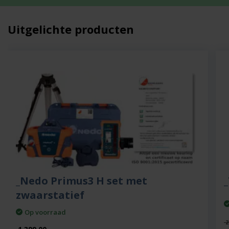
Uitgelichte producten
_Nedo Primus3 H set met
zwaarstatief
Op voorraad
2