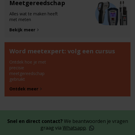
Meetgereedschap
Alles wat te maken heeft
met meten
Bekijk meer
Word meetexpert: volg een cursus
Ontdek hoe je met
precisie
meetgereedschap
gebruikt
Ontdek meer
Snel en direct contact?
We beantwoorden je vragen
graag via
Whatsapp
.