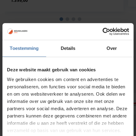
1.399,00
Merken waar wij mee werken
Toestemming
Details
Over
Wij zijn importeur en dealer van o.a. Levelfix, Birdy, Topcon,
Leica, Spectra, Nedo, Geo Laser, Geo Fennel, Nivcomp,
Stonex, ProNivo, Rothbucher systeme, Bohnenstingl,
Deze website maakt gebruik van cookies
Hikmicro C.Scope, Radiodetection en Motorola. Met laser,
ontvangers en meetinstrumenten van deze merken wordt
We gebruiken cookies om content en advertenties te
elk werk eenvoudig.
personaliseren, om functies voor social media te bieden
en om ons websiteverkeer te analyseren. Ook delen we
informatie over uw gebruik van onze site met onze
partners voor social media, adverteren en analyse. Deze
partners kunnen deze gegevens combineren met andere
informatie die u aan ze heeft verstrekt of die ze hebben
verzameld op basis van uw gebruik van hun services.