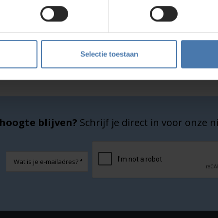
Service en kalibratie
Onze eigen service afdeling
Selectie toestaan
hoogte blijven?
Schrijf je direct in voor onze 
CAPTCHA
E-
mailadres