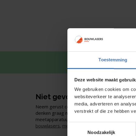
Toestemming
Snel en 
Deze website maakt gebruik
We gebruiken cookies om cont
Niet gevonden wat je zoekt
websiteverkeer te analyseren
media, adverteren en analys
Neem gerust contact met ons op of kom langs 
verstrekt of die ze hebben v
denken graag met je mee en helpen je bij het vi
meetapparatuur. Liever zelf rondkijken in de
we
bouwlasers
,
meetinstrumenten
en accessoires.
Toestemmingsselectie
Noodzakelijk