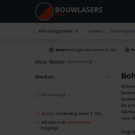
Alle categorieën
Lasers
Ontvanger
Geen
bezorgkosten boven € 100,-
P
Home
›
Merken
›
Bohnenstingl
Boh
Merken
Bohnen
landme
Bohnenstingl
(1)
landme
de pro
fabrik
Gratis
verzending vanaf € 100,-
voor d
Afhalen in de
showroom
mogelijk
Enig r