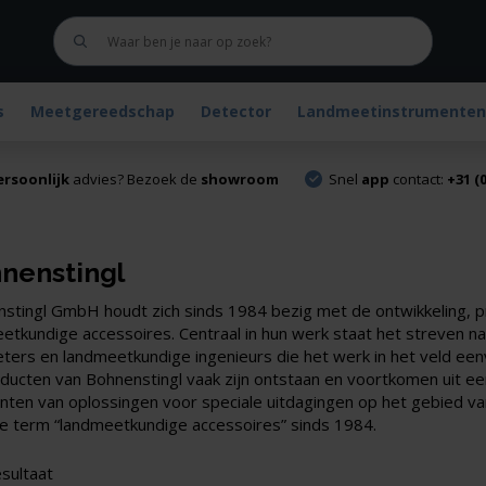
s
Meetgereedschap
Detector
Landmeetinstrumenten
ersoonlijk
advies? Bezoek de
showroom
Snel
app
contact:
+31 (0
nenstingl
stingl GmbH houdt zich sinds 1984 bezig met de ontwikkeling, pro
etkundige accessoires. Centraal in hun werk staat het streven na
ters en landmeetkundige ingenieurs die het werk in het veld e
ducten van Bohnenstingl vaak zijn ontstaan en voortkomen uit een
anten van oplossingen voor speciale uitdagingen op het gebied v
e term “landmeetkundige accessoires” sinds 1984.
esultaat