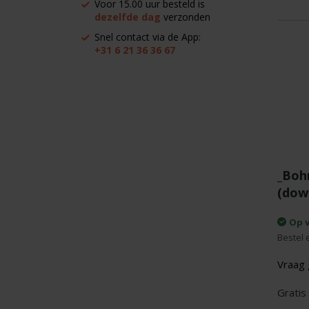
Voor 15.00 uur besteld is
dezelfde dag
verzonden
Snel contact via de App:
+31 6 21 36 36 67
_Boh
(dow
Op 
Bestel 
Vraag 
Gratis