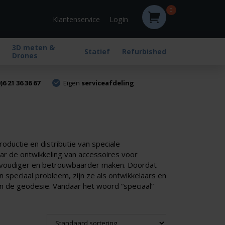
0
Login
Klantenservice
3D meten &
Statief
Refurbished
Drones
)6 21 36 36 67
Eigen
serviceafdeling
ductie en distributie van speciale
ar de ontwikkeling van accessoires voor
envoudiger en betrouwbaarder maken. Doordat
 speciaal probleem, zijn ze als ontwikkelaars en
an de geodesie. Vandaar het woord “speciaal”