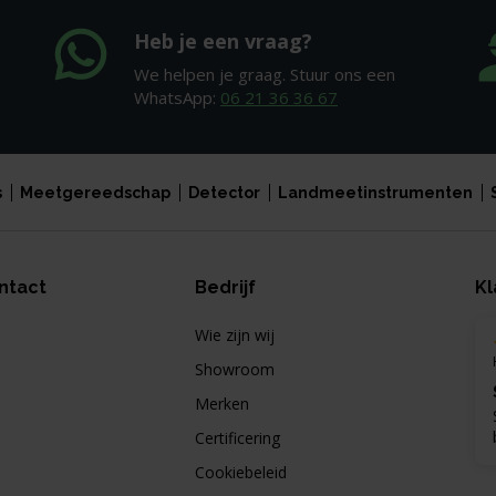
Heb je een vraag?
We helpen je graag. Stuur ons een
WhatsApp:
06 21 36 36 67
s
Meetgereedschap
Detector
Landmeetinstrumenten
ntact
Bedrijf
Kl
Wie zijn wij
Showroom
Merken
Certificering
Cookiebeleid