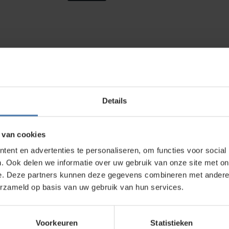
Details
direct contact?
We beantwoorden je vragen graag via
Wha
 van cookies
ent en advertenties te personaliseren, om functies voor social
?
. Ook delen we informatie over uw gebruik van onze site met on
e. Deze partners kunnen deze gegevens combineren met andere i
in onze showroom in Nieuwegein. We
erzameld op basis van uw gebruik van hun services.
nden van de juiste bouwlaser of
bshop
? Bekijk ons uitgebreide assortiment
Voorkeuren
Statistieken