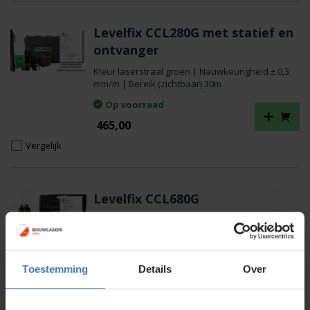
Levelfix CCL280G met statief en
ontvanger
Kleur laserstraal groen | Nauwkeurigheid ± 0,3
mm/m | Bereik (zichtbaar) 30m
Op voorraad
465,00
Vergelijk
Levelfix CCL680G
Kleur laserstraal groen | Nauwkeurigheid ± 0,2
mm/m | Bereik (zichtbaar) 30m
Op voorraad
Toestemming
Details
Over
440,00
Vergelijk