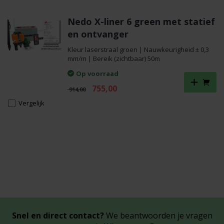
Nedo X-liner 6 green met statief
en ontvanger
Kleur laserstraal groen | Nauwkeurigheid ± 0,3
mm/m | Bereik (zichtbaar) 50m
Op voorraad
Oorspronkelijke
Huidige
755,00
914,00
prijs
prijs
Vergelijk
was:
is:
€ 914,00.
€ 755,00.
Snel en direct contact?
We beantwoorden je vragen