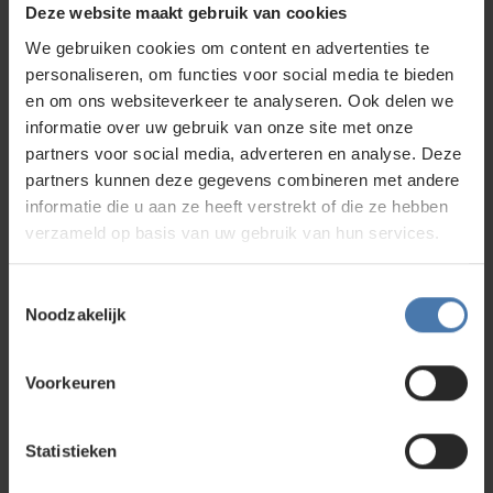
Deze website maakt gebruik van cookies
We gebruiken cookies om content en advertenties te
Levelfix CCL680G met statief
personaliseren, om functies voor social media te bieden
Kleur laserstraal groen | Nauwkeurigheid ± 0,2
en om ons websiteverkeer te analyseren. Ook delen we
mm/m | Bereik (zichtbaar) 30m
informatie over uw gebruik van onze site met onze
Op voorraad
partners voor social media, adverteren en analyse. Deze
479,00
partners kunnen deze gegevens combineren met andere
informatie die u aan ze heeft verstrekt of die ze hebben
Vergelijk
verzameld op basis van uw gebruik van hun services.
Levelfix CCL680G met statief en
Toestemmingsselectie
Noodzakelijk
ontvanger
Kleur laserstraal groen | Nauwkeurigheid ± 0,2
mm/m | Bereik (zichtbaar) 30m
Voorkeuren
Op voorraad
615,00
Statistieken
Vergelijk