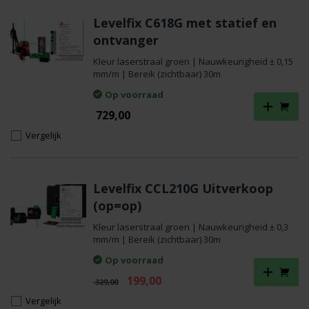
Levelfix C618G met statief en
ontvanger
Kleur laserstraal groen | Nauwkeurigheid ± 0,15
mm/m | Bereik (zichtbaar) 30m
Op voorraad
729,00
Vergelijk
Levelfix CCL210G Uitverkoop
(op=op)
Kleur laserstraal groen | Nauwkeurigheid ± 0,3
mm/m | Bereik (zichtbaar) 30m
Op voorraad
Oorspronkelijke
Huidige
199,00
329,00
prijs
prijs
Vergelijk
was:
is: