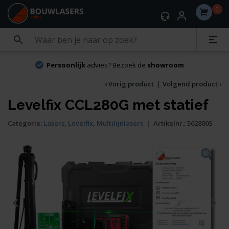
0
Persoonlijk
advies? Bezoek de
showroom
|
‹ Vorig product
Volgend product ›
Levelfix CCL280G met statief
Categorie:
Lasers
,
Levelfix
,
Multilijnlasers
|
Artikelnr.:
562800S