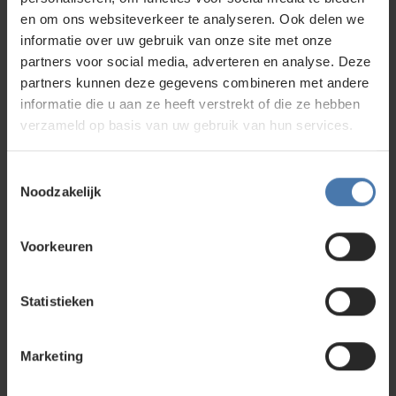
en om ons websiteverkeer te analyseren. Ook delen we
informatie over uw gebruik van onze site met onze
partners voor social media, adverteren en analyse. Deze
partners kunnen deze gegevens combineren met andere
informatie die u aan ze heeft verstrekt of die ze hebben
Licht telescopisch statief
verzameld op basis van uw gebruik van hun services.
Oorspronkelijke
59,00
prijs
45,00
Toestemmingsselectie
was:
Huidige
Noodzakelijk
59,00.
prijs
is:
45,00.
Voorkeuren
Statistieken
Wellicht ben je ook geïnteresseerd in
Marketing