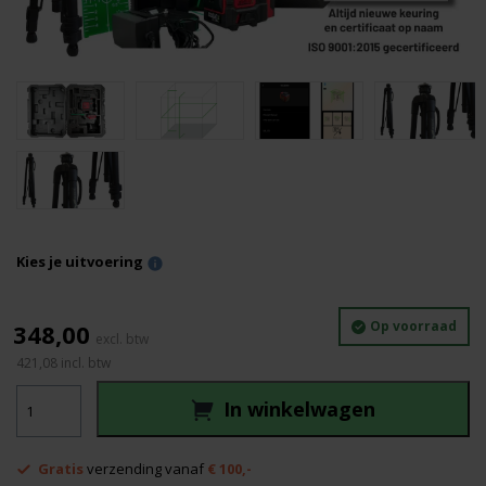
Kies je uitvoering
Op voorraad
348,00
421,08
incl. btw
Levelfix
In winkelwagen
CCL280G
met
statief
Gratis
verzending vanaf
€ 100,-
aantal