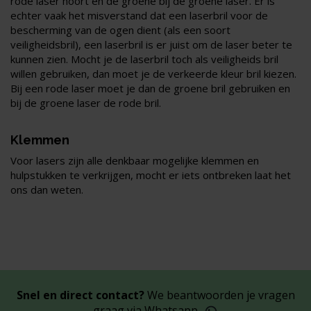
rode laser hoort en de groene bij de groene laser. Er is
echter vaak het misverstand dat een laserbril voor de
bescherming van de ogen dient (als een soort
veiligheidsbril), een laserbril is er juist om de laser beter te
kunnen zien. Mocht je de laserbril toch als veiligheids bril
willen gebruiken, dan moet je de verkeerde kleur bril kiezen.
Bij een rode laser moet je dan de groene bril gebruiken en
bij de groene laser de rode bril.
Klemmen
Voor lasers zijn alle denkbaar mogelijke klemmen en
hulpstukken te verkrijgen, mocht er iets ontbreken laat het
ons dan weten.
Snel en direct contact?
We beantwoorden je vragen
graag via
Whatsapp
.