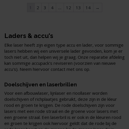
1
2
3
4
…
12
13
14
→
Laders & accu's
Elke laser heeft zijn eigen type accu en lader, voor sommige
lasers hebben wij een universele lader gevonden, kom je er
toch niet uit, dan helpen wij je graag. Onze reparatie afdeling
kan sommige accupack's reviseren (voorzien van nieuwe
accu's). Neem hiervoor contact met ons op.
Doelschijven en laserbrillen
Voor een afbouwlaser, lijnlaser en rioollaser worden
doelschijven of richplaatjes gebruikt, deze zijn in de kleur
rood en groen te krijgen. De rode doelschijven zijn voor
lasers met een rode straal en de groene voor lasers met
een groene straal. Een laserbril is er ook in de kleuren rood
en groen te krijgen ook hiervoor geldt dat de rode bij de