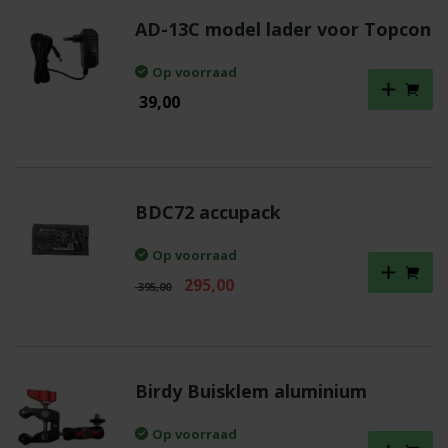
AD-13C model lader voor Topcon
Op voorraad
39,00
BDC72 accupack
Op voorraad
Oorspronkelijke
Huidige
295,00
395,00
prijs
prijs
was:
is:
€ 395,00.
€ 295,00.
Birdy Buisklem aluminium
Op voorraad