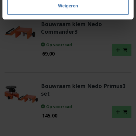
Weigeren
Bouwraam klem Nedo
Commander3
Op voorraad
69,00
Bouwraam klem Nedo Primus3
set
Op voorraad
145,00