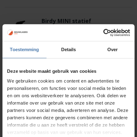
€ 45,00.
€ 32,50.
Birdy MINI statief
Op voorraad
15,00
Toestemming
Details
Over
Deze website maakt gebruik van cookies
Birdy RC360-3G
We gebruiken cookies om content en advertenties te
personaliseren, om functies voor social media te bieden
Op voorraad
en om ons websiteverkeer te analyseren. Ook delen we
29,00
informatie over uw gebruik van onze site met onze
partners voor social media, adverteren en analyse. Deze
partners kunnen deze gegevens combineren met andere
informatie die u aan ze heeft verstrekt of die ze hebben
Birdy TRP-MINI statief
verzameld op basis van uw gebruik van hun services.