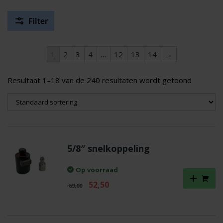
1
2
3
4
…
12
13
14
→
Resultaat 1–18 van de 240 resultaten wordt getoond
5/8″ snelkoppeling
Op voorraad
Oorspronkelijke
Huidige
52,50
69,00
prijs
prijs
was:
is:
€ 69,00.
€ 52,50.