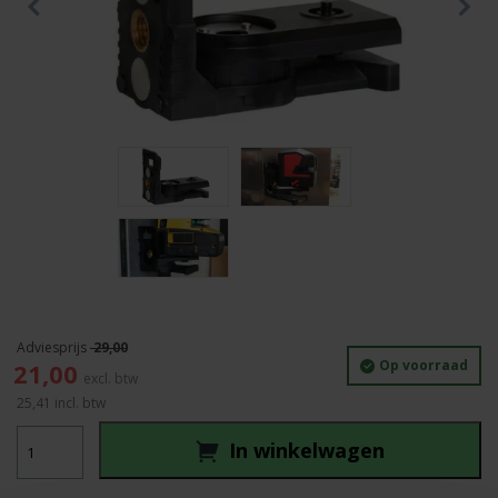
29,00
Oorspronkelijke
Huidige
Op voorraad
21,00
prijs
prijs
25,41
incl. btw
was:
is:
Birdy
29,00.
21,00.
In winkelwagen
Magnetische
klem
draaibaar