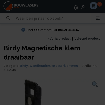
0
Snel
app
contact:
+31 (0)6 21 36 36 67
|
‹ Vorig product
Volgend product ›
Birdy Magnetische klem
draaibaar
Categorie:
Birdy
,
Wandhouders en Laserklemmen
|
Artikelnr.:
A062548