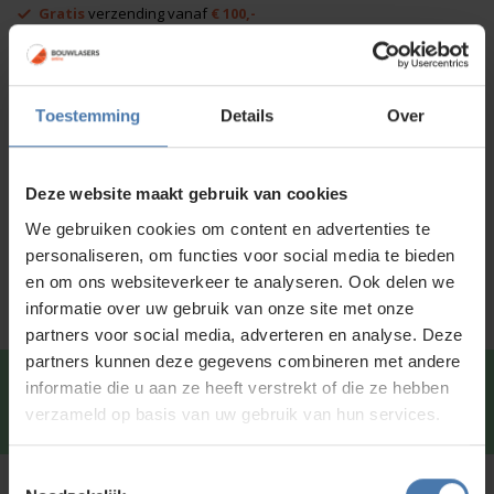
Gratis
verzending vanaf
€ 100,-
aantal
Afhalen in
onze showroom
mogelijk
Voor 15:00 besteld is
dezelfde dag
verzonden
Toestemming
Details
Over
Productinformatie
Deze website maakt gebruik van cookies
Specificaties
We gebruiken cookies om content en advertenties te
Service en kalibratie
personaliseren, om functies voor social media te bieden
en om ons websiteverkeer te analyseren. Ook delen we
informatie over uw gebruik van onze site met onze
partners voor social media, adverteren en analyse. Deze
partners kunnen deze gegevens combineren met andere
Snel en direct contact?
We beantwoorden je vragen
informatie die u aan ze heeft verstrekt of die ze hebben
graag via
Whatsapp
.
verzameld op basis van uw gebruik van hun services.
Toestemmingsselectie