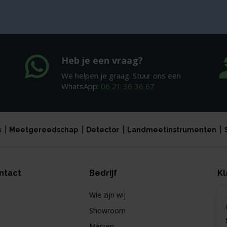
Heb je een vraag?
We helpen je graag. Stuur ons een
WhatsApp:
06 21 36 36 67
s
Meetgereedschap
Detector
Landmeetinstrumenten
ntact
Bedrijf
Kl
Wie zijn wij
Showroom
Merken