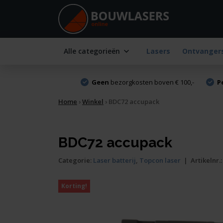
Alle categorieën
Lasers
Ontvanger
Geen
bezorgkosten boven € 100,-
P
Home
›
Winkel
›
BDC72 accupack
BDC72 accupack
Categorie:
Laser batterij
,
Topcon laser
|
Artikelnr.
Korting!