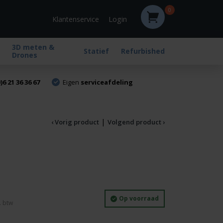
0
Login
Klantenservice
3D meten &
Statief
Refurbished
Drones
)6 21 36 36 67
Eigen
serviceafdeling
|
‹ Vorig product
Volgend product ›
Huidige
Op voorraad
prijs
is: