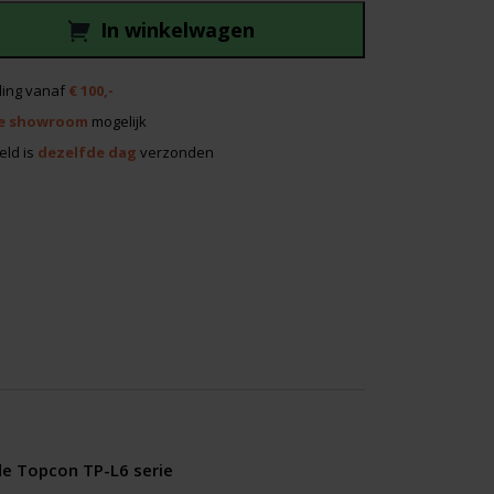
295,00.
In winkelwagen
ing vanaf
€ 100,-
e showroom
mogelijk
eld is
dezelfde dag
verzonden
e Topcon TP-L6 serie