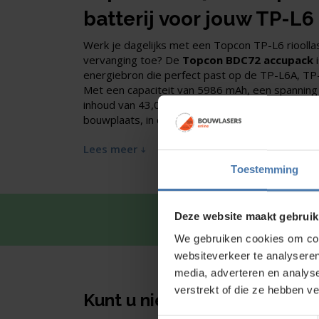
batterij voor jouw TP-L6 
Werk je dagelijks met een Topcon TP-L6 rioollas
vervanging toe? De
Topcon BDC72 accupack
i
energiebron die perfect past op de TP-L6A, T
Met een capaciteit van 5986 mAh, een spanning 
inhoud van 43,09 Wh haal je het maximale uit e
bouwplaats, in de sleuf of bij rioolrenovatie.
Lees meer
Toestemming
Deze website maakt gebruik
Snel en 
We gebruiken cookies om cont
websiteverkeer te analyseren
media, adverteren en analys
verstrekt of die ze hebben v
Kunt u niet vinden wat u zoe