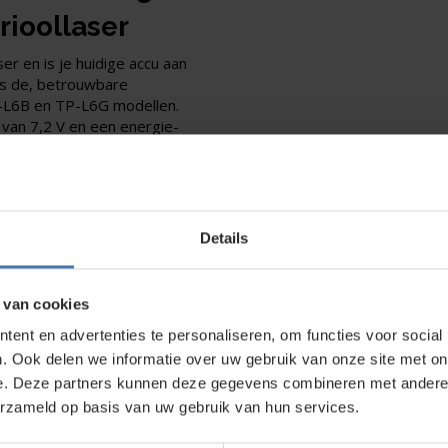
rioollaser
er en is je huidige accu aan
s de, betrouwbare
P-L6B en TP-L6G modellen.
van 7,2 V en een energie-
lke werkdag op de
Details
 van cookies
direct contact?
We beantwoorden je vragen graag via
Wha
ent en advertenties te personaliseren, om functies voor social
. Ook delen we informatie over uw gebruik van onze site met on
e. Deze partners kunnen deze gegevens combineren met andere i
erzameld op basis van uw gebruik van hun services.
kt?