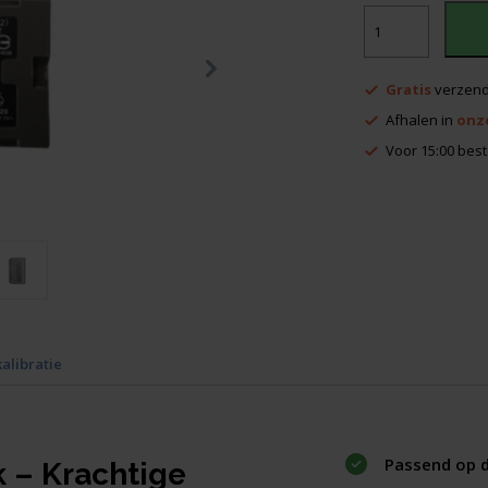
395,00.
BDC72
accupack
aantal
Gratis
verzend
Afhalen in
onz
Voor 15:00 best
kalibratie
Passend op d
 – Krachtige