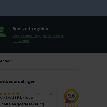
Snel zelf regelen
Volg je bestelling
,
Bezoek onze
showroom
Statief
antbeoordelingen
24-07-2026
HANS KLABBERS, Nijmegen
Snelle en goede levering.