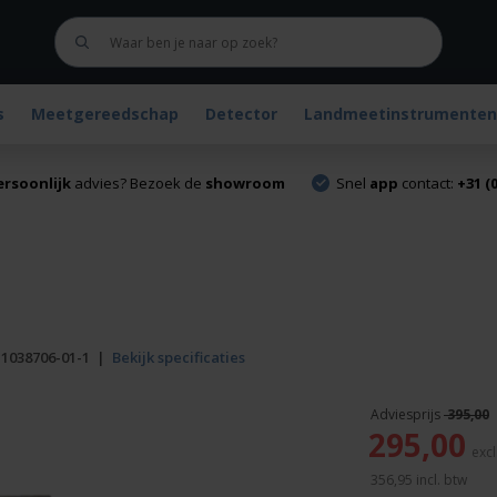
s
Meetgereedschap
Detector
Landmeetinstrumenten
ersoonlijk
advies? Bezoek de
showroom
Snel
app
contact:
+31 (0
:
1038706-01-1
|
Bekijk specificaties
395,00
Oorspronkelijke
295,00
prijs
was:
356,95
incl. btw