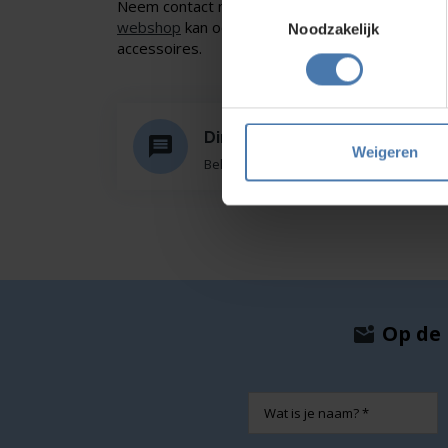
Neem contact met ons op of of bezoek onze sho
Toestemmingsselectie
webshop
kan ook. Ontdek ons assortiment aan
Noodzakelijk
accessoires.
Direct en snel contact
Weigeren
Bel Whatsapp of mail
Op de 
Naam