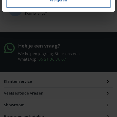
Onze showroom
Kom je langs?
Heb je een vraag?
We helpen je graag. Stuur ons een
WhatsApp:
06 21 36 36 67
Klantenservice
Veelgestelde vragen
Showroom
Bezorgen en betalen