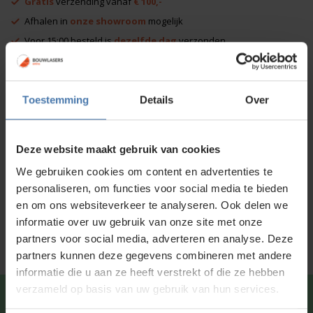
Gratis
verzending vanaf
€ 100,-
Afhalen in
onze showroom
mogelijk
Voor 15:00 besteld is
dezelfde dag
verzonden
Productinformatie
Toestemming
Details
Over
Specificaties
Deze website maakt gebruik van cookies
Standaard meegeleverd
We gebruiken cookies om content en advertenties te
Downloads
personaliseren, om functies voor social media te bieden
en om ons websiteverkeer te analyseren. Ook delen we
Service en kalibratie
informatie over uw gebruik van onze site met onze
partners voor social media, adverteren en analyse. Deze
partners kunnen deze gegevens combineren met andere
informatie die u aan ze heeft verstrekt of die ze hebben
verzameld op basis van uw gebruik van hun services.
Snel en direct contact?
We beantwoorden je vragen