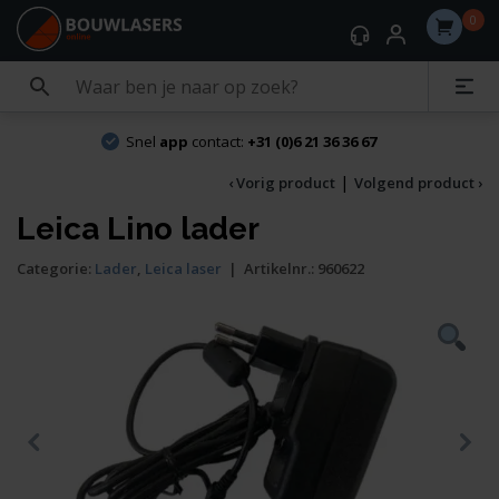
0
Snel
app
contact:
+31 (0)6 21 36 36 67
|
‹ Vorig product
Volgend product ›
Leica Lino lader
Categorie:
Lader
,
Leica laser
|
Artikelnr.:
960622