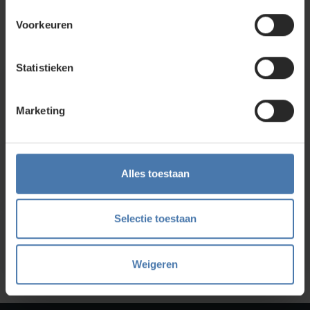
Nieuwegein. Zelf rondkijken in de
webshop
kan ook. Ontdek
ons assortiment aan
bouwlasers
, meetinstrumenten en
Voorkeuren
accessoires.
Statistieken
Direct en snel contact
Marketing
Bel Whatsapp of mail
Service en kalibratie
Alles toestaan
Onze eigen service afdeling
Selectie toestaan
Onze showroom
Kom je langs?
Weigeren