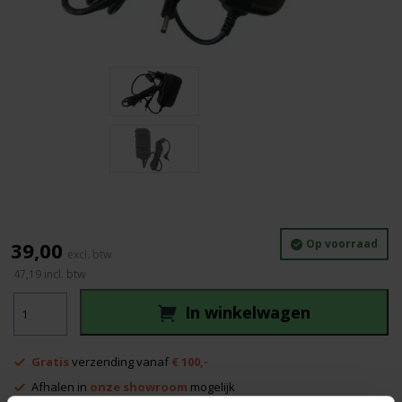
Op voorraad
39,00
47,19
incl. btw
Leica
In winkelwagen
Lino
lader
aantal
Gratis
verzending vanaf
€ 100,-
Afhalen in
onze showroom
mogelijk