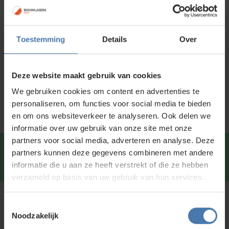
Voor 15:00 besteld is
dezelfde dag
verzonden
Toestemming
Details
Over
Productinformatie
Specificaties
Deze website maakt gebruik van cookies
Service en kalibratie
We gebruiken cookies om content en advertenties te
personaliseren, om functies voor social media te bieden
en om ons websiteverkeer te analyseren. Ook delen we
informatie over uw gebruik van onze site met onze
partners voor social media, adverteren en analyse. Deze
Snel en direct contact?
We beantwoorden je vragen
partners kunnen deze gegevens combineren met andere
graag via
Whatsapp
.
informatie die u aan ze heeft verstrekt of die ze hebben
verzameld op basis van uw gebruik van hun services.
Kunt u niet vinden wat u zoekt?
Toestemmingsselectie
Noodzakelijk
Neem contact met ons op of of bezoek onze showroom in