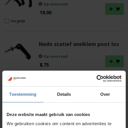
Op voorraad
19,00
Vergelijk
Nedo statief snelklem poot los
Op voorraad
8,75
Vergelijk
Nedo statief snelklem systeem
Toestemming
Details
Over
Op voorraad
Deze website maakt gebruik van cookies
17,50
We gebruiken cookies om content en advertenties te
Vergelijk