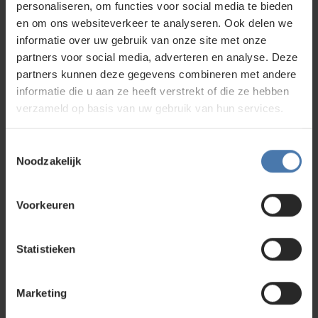
personaliseren, om functies voor social media te bieden
en om ons websiteverkeer te analyseren. Ook delen we
informatie over uw gebruik van onze site met onze
Nedo statief trekstang
partners voor social media, adverteren en analyse. Deze
partners kunnen deze gegevens combineren met andere
Op voorraad
informatie die u aan ze heeft verstrekt of die ze hebben
17,50
verzameld op basis van uw gebruik van hun services.
Vergelijk
Toestemmingsselectie
Noodzakelijk
Nedo statief vork
Voorkeuren
Op voorraad
9,50
Vergelijk
Statistieken
Marketing
Nedo statiefpoot riem