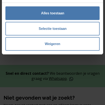
Op voorraad
9,50
Alles toestaan
Vergelijk
Selectie toestaan
Weigeren
Snel en direct contact?
We beantwoorden je vragen
graag via
Whatsapp
.
Niet gevonden wat je zoekt?
Neem gerust contact met ons op of kom langs in onze