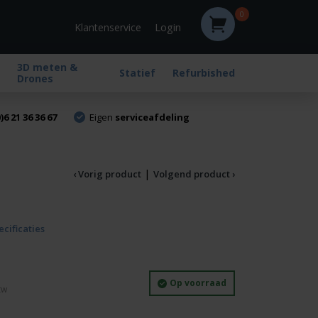
0
Login
Klantenservice
3D meten &
Statief
Refurbished
Drones
)6 21 36 36 67
Eigen
serviceafdeling
|
‹ Vorig product
Volgend product ›
ecificaties
Op voorraad