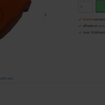
Nedo
statief
scharnier
klem
Gratis
verzend
aantal
Afhalen in
onz
Voor 15:00 best
kalibratie