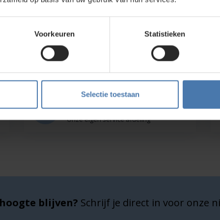
kt?
Voorkeuren
Statistieken
wroom in Nieuwegein. Zelf rondkijken in de
bouwlasers
, meetinstrumenten en
Selectie toestaan
Service en kalibratie
Onze eigen service afdeling
hoogte blijven?
Schrijf je direct in voor onze 