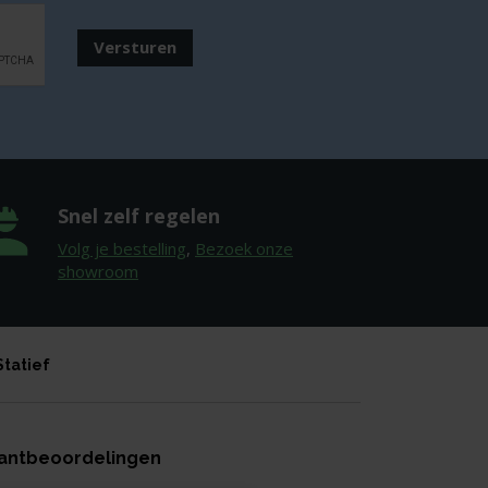
Versturen
Snel zelf regelen
Volg je bestelling
,
Bezoek onze
showroom
Statief
antbeoordelingen