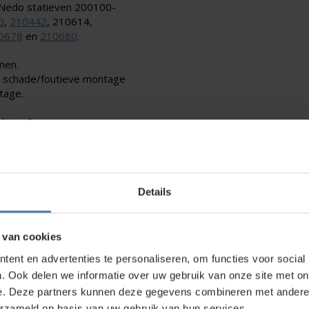
e Nedo statieven 200100-
0
,
210442
, 210614,
0678
en
210680
.
men.
r schade/foutieve montage
tage.
listen?
s op
, wij verzorgen de
Details
 van cookies
ent en advertenties te personaliseren, om functies voor social
direct contact?
We beantwoorden je vragen graag via
Wha
. Ook delen we informatie over uw gebruik van onze site met on
e. Deze partners kunnen deze gegevens combineren met andere i
erzameld op basis van uw gebruik van hun services.