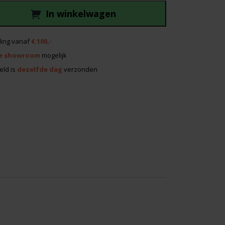
In winkelwagen
ing vanaf
€ 100,-
e showroom
mogelijk
eld is
dezelfde dag
verzonden