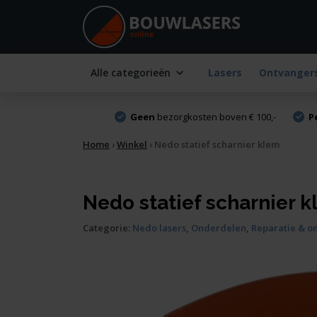
Alle categorieën
Lasers
Ontvanger
Geen
bezorgkosten boven € 100,-
P
Home
›
Winkel
›
Nedo statief scharnier klem
Nedo statief scharnier 
Categorie:
Nedo lasers
,
Onderdelen
,
Reparatie & o