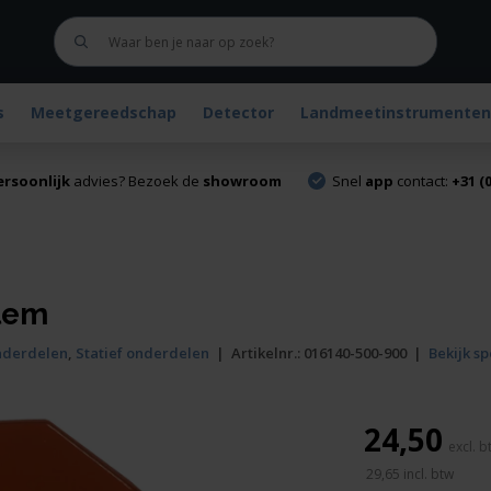
s
Meetgereedschap
Detector
Landmeetinstrumenten
ersoonlijk
advies? Bezoek de
showroom
Snel
app
contact:
+31 (0
klem
nderdelen
,
Statief onderdelen
|
Artikelnr.:
016140-500-900
|
Bekijk sp
24,50
29,65
incl. btw