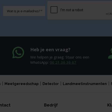
CAPTCHA
E-
mailadres
Heb je een vraag?
We helpen je graag. Stuur ons een
WhatsApp:
06 21 36 36 67
s
Meetgereedschap
Detector
Landmeetinstrumenten
ntact
Bedrijf
Kl