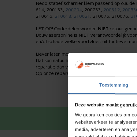
Nedo statief scharnier klem passend op o.a. d
614, 200133,
200204
, 200233,
200312
,
20053
210616,
210618
,
210621
, 210675, 210676,
21
LET OP! Onderdelen worden
NIET
retour geno
Bouwlasersonline is NIET verantwoordelijk voo
en/of schade welke voortvloeit uit foutieve mon
Liever laten monteren door een van onze specia
Dat kan natuurlijk ook,
neem dan contact met on
reparatie dan voor u.
Op onze reparaties zit 3 maanden garantie.
Toestemming
Deze website maakt gebruik
We gebruiken cookies om cont
Snel en 
websiteverkeer te analyseren
media, adverteren en analys
verstrekt of die ze hebben v