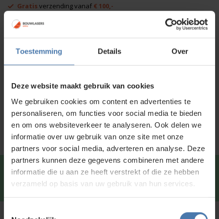
Gratis
verzending vanaf
€ 100,-
aantal
Afhalen in
onze showroom
mogelijk
Voor 15:00 besteld is
dezelfde dag
verzonden
Toestemming
Details
Over
Productinformatie
Deze website maakt gebruik van cookies
Specificaties
We gebruiken cookies om content en advertenties te
Service en kalibratie
personaliseren, om functies voor social media te bieden
en om ons websiteverkeer te analyseren. Ook delen we
informatie over uw gebruik van onze site met onze
partners voor social media, adverteren en analyse. Deze
partners kunnen deze gegevens combineren met andere
Snel en direct contact?
We beantwoorden je vragen
informatie die u aan ze heeft verstrekt of die ze hebben
graag via
Whatsapp
.
verzameld op basis van uw gebruik van hun services.
Toestemmingsselectie