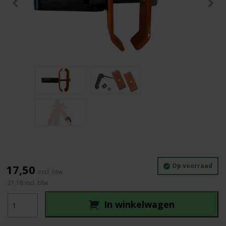
Op voorraad
17,50
21,18
incl. btw
Nedo
In winkelwagen
statief
snelklem
systeem