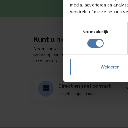
media, adverteren en analys
Snel en 
verstrekt of die ze hebben v
Toestemmingsselectie
Noodzakelijk
Kunt u niet vinden wat u zoe
Neem contact met ons op of of bezoek onze sho
webshop
kan ook. Ontdek ons assortiment aan
accessoires.
Weigeren
Direct en snel contact
Bel Whatsapp of mail