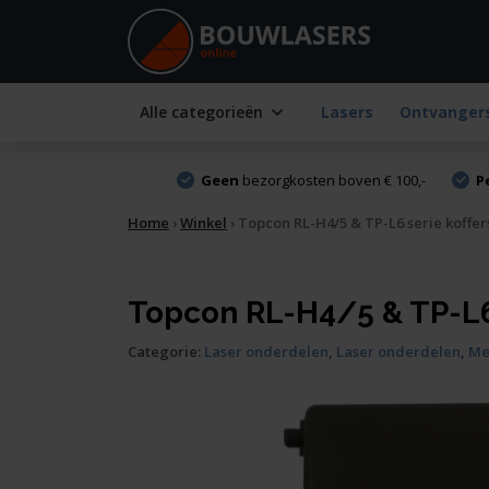
Alle categorieën
Lasers
Ontvanger
Geen
bezorgkosten boven € 100,-
P
Home
›
Winkel
›
Topcon RL-H4/5 & TP-L6 serie koffer
Topcon RL-H4/5 & TP-L6 
Categorie:
Laser onderdelen
,
Laser onderdelen
,
Me