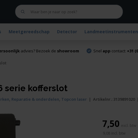
s
Meetgereedschap
Detector
Landmeetinstrumenten
ersoonlijk
advies? Bezoek de
showroom
Snel
app
contact:
+31 (0
slot
serie kofferslot
rken
,
Reparatie & onderdelen
,
Topcon laser
|
Artikelnr.:
3139891020
7,50
9,08
incl. btw