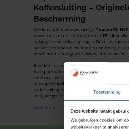
Koffersluiting – Originel
Bescherming
Werkt u met de hoogwaardige
Topcon RL-H4C,
bouwlasers of de uiterst precieze
TP-L6
rioolla
belangrijk een veilige opslag is. Deze instrum
aanzienlijke waarde en moeten onderweg en op
beschermd zijn tegen schokken, stof en vocht.
Een defect, lam of afgebroken kofferslot vormt e
transportkoffer tijdens het dragen onverwacht 
kostbare laser op de grond vallen met ernstige 
ontregelde kalibratie tot gevolg. Met deze orig
koffersluiting zorgt u ervoor dat uw transportkof
Toestemming
veilig vergrendelt.
Lees meer
Deze website maakt gebruik
We gebruiken cookies om cont
websiteverkeer te analyseren