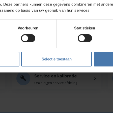
e. Deze partners kunnen deze gegevens combineren met andere i
direct contact?
We beantwoorden je vragen graag via
Wha
erzameld op basis van uw gebruik van hun services.
Voorkeuren
Statistieken
kt?
wroom in Nieuwegein. Zelf rondkijken in de
bouwlasers
, meetinstrumenten en
Selectie toestaan
Service en kalibratie
Onze eigen service afdeling