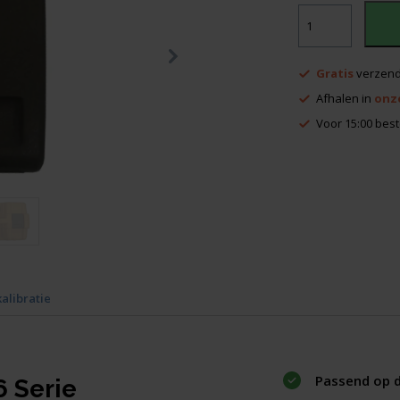
Topcon
RL-
H4/5
&
Gratis
verzend
TP-
L6
Afhalen in
onz
serie
Voor 15:00 best
kofferslot
aantal
kalibratie
Passend op d
 Serie