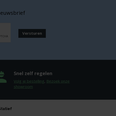
nieuwsbrief
Versturen
Snel zelf regelen
Volg je bestelling
,
Bezoek onze
showroom
Statief