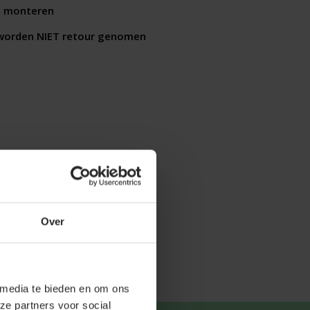
e monteren
worden NIET retour genomen
Over
 media te bieden en om ons
ze partners voor social