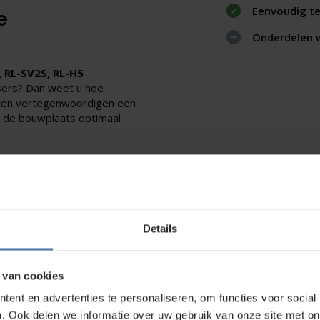
Eenvoudig t
e
Onderdelen 
 RL-SV2S, RL-H5
sers? Dan weet u hoe
enten vertegenwoordigen een
 de bouwplaats optimaal
en groot risico. Als de
openspringt, kan uw
interne schade of
inele, vervangbare
fer weer feilloos, strak en
Details
 van cookies
ent en advertenties te personaliseren, om functies voor social
. Ook delen we informatie over uw gebruik van onze site met on