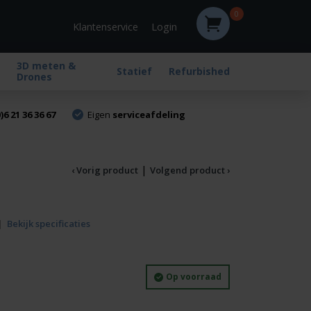
0
Login
Klantenservice
3D meten &
Statief
Refurbished
Drones
)6 21 36 36 67
Eigen
serviceafdeling
|
‹ Vorig product
Volgend product ›
|
Bekijk specificaties
Op voorraad