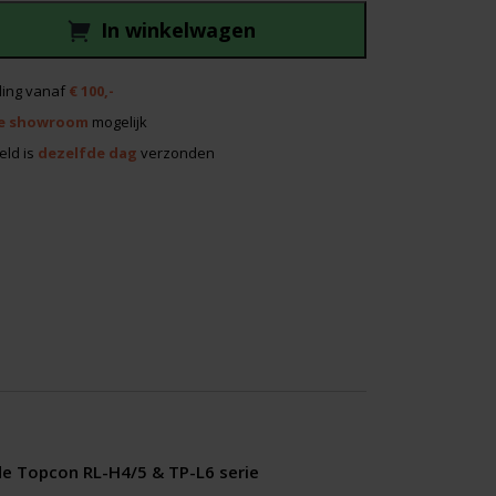
In winkelwagen
ing vanaf
€ 100,-
e showroom
mogelijk
eld is
dezelfde dag
verzonden
e Topcon RL-H4/5 & TP-L6 serie