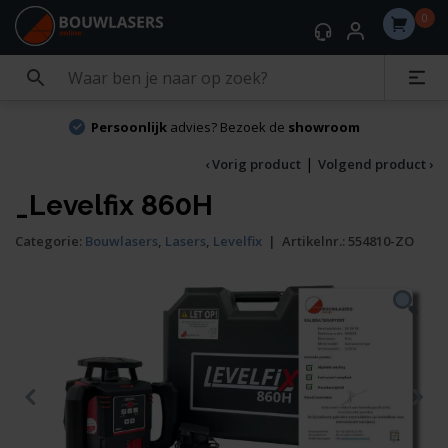
0
Persoonlijk
advies? Bezoek de
showroom
|
‹ Vorig product
Volgend product ›
_Levelfix 860H
Categorie:
Bouwlasers
,
Lasers
,
Levelfix
|
Artikelnr.:
554810-ZO