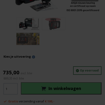
Kies je uitvoering
Op voorraad
735,00
889,35
incl. btw
_Levelfix
In winkelwagen
860H
aantal
Gratis
verzending vanaf
€ 100,-