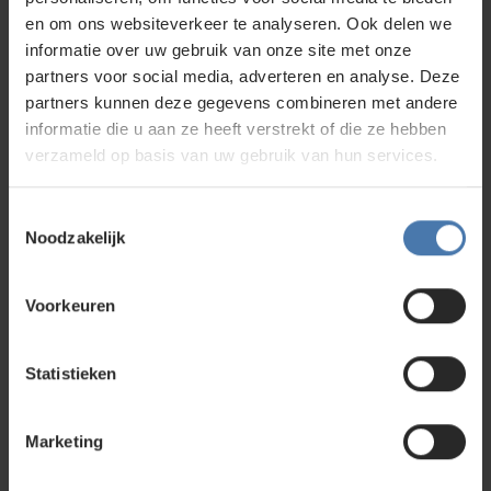
en om ons websiteverkeer te analyseren. Ook delen we
informatie over uw gebruik van onze site met onze
partners voor social media, adverteren en analyse. Deze
partners kunnen deze gegevens combineren met andere
informatie die u aan ze heeft verstrekt of die ze hebben
Levelfix DLD100GR
verzameld op basis van uw gebruik van hun services.
249,00
Toestemmingsselectie
Noodzakelijk
Voorkeuren
Statistieken
Wellicht ben je ook geïnteresseerd in
Marketing