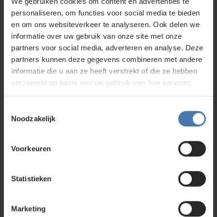
We gebruiken cookies om content en advertenties te
205,00.
prijs
personaliseren, om functies voor social media te bieden
is:
174,00.
en om ons websiteverkeer te analyseren. Ook delen we
informatie over uw gebruik van onze site met onze
partners voor social media, adverteren en analyse. Deze
partners kunnen deze gegevens combineren met andere
informatie die u aan ze heeft verstrekt of die ze hebben
verzameld op basis van uw gebruik van hun services.
Topcon LS-100D
Oorspronkelijke
Toestemmingsselectie
410,00
prijs
390,00
Noodzakelijk
was:
Huidige
410,00.
prijs
is:
Voorkeuren
390,00.
Statistieken
Marketing