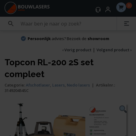
0
Persoonlijk
advies? Bezoek de
showroom
|
‹ Vorig product
Volgend product ›
Topcon RL-200 2S set
compleet
Categorie:
Afschotlaser
,
Lasers
,
Nedo lasers
|
Artikelnr.:
314920454SC