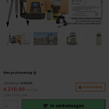
Kies je uitvoering
5.099,00
Oorspronkelijke
Huidige
In bestelling
4.210,00
prijs
prijs
5.094,10
incl. btw
was:
is:
Topcon
5.099,00.
4.210,00.
In winkelwagen
RL-