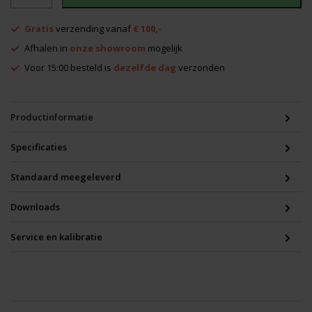
200
2S
Gratis
verzending vanaf
€ 100,-
set
compleet
Afhalen in
onze showroom
mogelijk
aantal
Voor 15:00 besteld is
dezelfde dag
verzonden
Productinformatie
Specificaties
Standaard meegeleverd
Downloads
Service en kalibratie