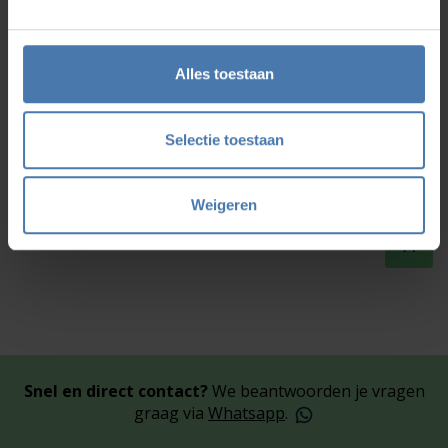
Wellicht ben je ook geïnteresseerd in
_Spectra GL622N set compleet
Alles toestaan
3.050,00
Selectie toestaan
Weigeren
Snel en direct contact?
We beantwoorden je vragen
graag via
Whatsapp
.