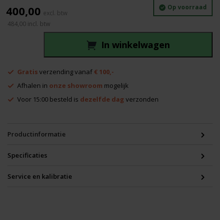
Op voorraad
400,00
484,00
incl. btw
In winkelwagen
Theis
/
Gratis
verzending vanaf
€ 100,-
Probo
Afhalen in
onze showroom
mogelijk
TPL-
H
Voor 15:00 besteld is
dezelfde dag
verzonden
(B+
grade)
aantal
Productinformatie
Specificaties
Service en kalibratie