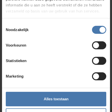
informatie die u aan ze heeft verstrekt of die ze hebben
verzameld op basis van uw gebruik van hun services.
Toestemmingsselectie
Noodzakelijk
Voorkeuren
Wellicht ben je ook geïnteresseerd in
Statistieken
_Nedo Sirius1 H
Oorspronkelijke
665,00
Marketing
prijs
595,00
was:
Huidige
665,00.
prijs
is:
595,00.
Alles toestaan