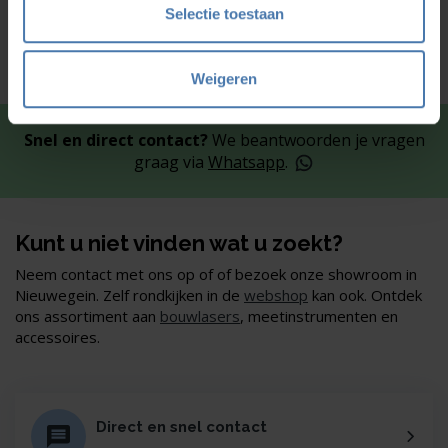
Selectie toestaan
Weigeren
Snel en direct contact?
We beantwoorden je vragen
graag via
Whatsapp
.
Kunt u niet vinden wat u zoekt?
Neem contact met ons op of of bezoek onze showroom in
Nieuwegein. Zelf rondkijken in de
webshop
kan ook. Ontdek
ons assortiment aan
bouwlasers
, meetinstrumenten en
accessoires.
Direct en snel contact