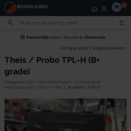
0
Persoonlijk
advies? Bezoek de
showroom
|
‹ Vorig product
Volgend product ›
Theis / Probo TPL-H (B+
grade)
Categorie:
Laser
,
Refurbished lasers, accessoires en
meetapparatuur
,
Theis / Probo
|
Artikelnr.:
#TPLH