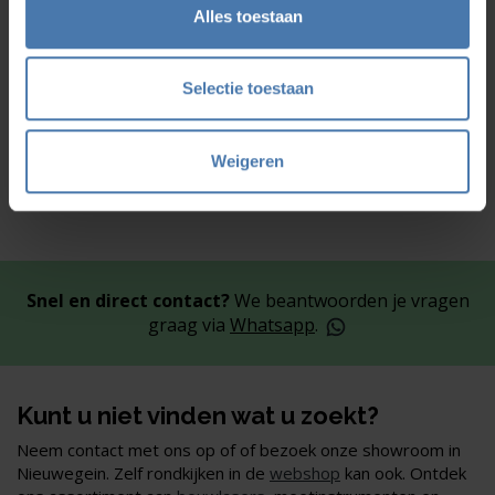
Alles toestaan
Selectie toestaan
Weigeren
Snel en direct contact?
We beantwoorden je vragen
graag via
Whatsapp
.
Kunt u niet vinden wat u zoekt?
Neem contact met ons op of of bezoek onze showroom in
Nieuwegein. Zelf rondkijken in de
webshop
kan ook. Ontdek