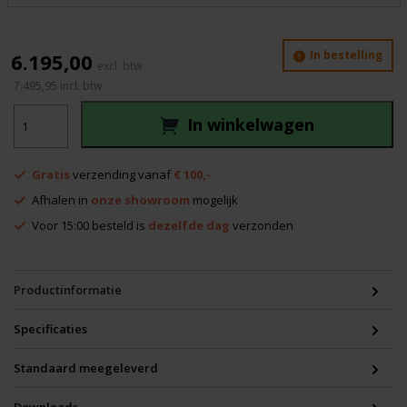
In bestelling
6.195,00
7.495,95
incl. btw
Geo
In winkelwagen
laser
NL-
700
Gratis
verzending vanaf
€ 100,-
aantal
Afhalen in
onze showroom
mogelijk
Voor 15:00 besteld is
dezelfde dag
verzonden
Productinformatie
Specificaties
Standaard meegeleverd