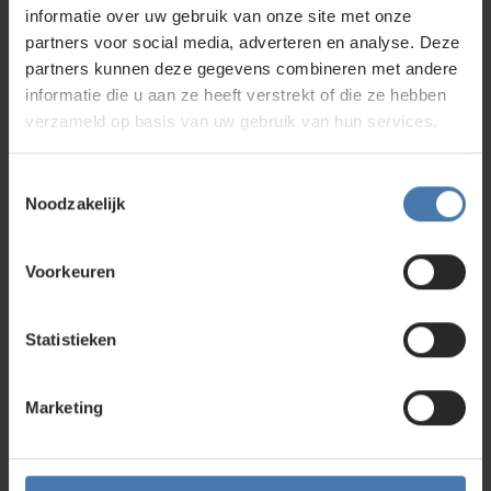
informatie over uw gebruik van onze site met onze
partners voor social media, adverteren en analyse. Deze
Wellicht ben je ook geïnteresseerd in
partners kunnen deze gegevens combineren met andere
informatie die u aan ze heeft verstrekt of die ze hebben
verzameld op basis van uw gebruik van hun services.
Middelzwaar telescopisch statief
Oorspronkelijke
249,00
Toestemmingsselectie
prijs
189,00
Noodzakelijk
was:
Huidige
249,00.
prijs
is:
Voorkeuren
189,00.
Statistieken
Marketing
Laserbaak
68,00