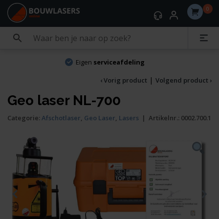
0
Eigen
serviceafdeling
|
‹ Vorig product
Volgend product ›
Geo laser NL-700
Categorie:
Afschotlaser
,
Geo Laser
,
Lasers
|
Artikelnr.:
0002.700.1