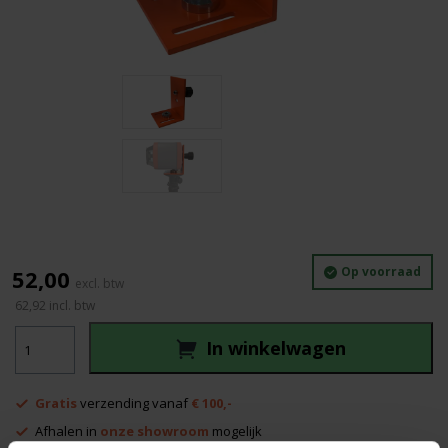
Op voorraad
52,00
62,92
incl. btw
Verticaalhouder
In winkelwagen
easy
aantal
Gratis
verzending vanaf
€ 100,-
Afhalen in
onze showroom
mogelijk