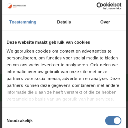
Voor 15:00 besteld is
dezelfde dag
verzonden
Toestemming
Details
Over
Productinformatie
Specificaties
Deze website maakt gebruik van cookies
Service en kalibratie
We gebruiken cookies om content en advertenties te
personaliseren, om functies voor social media te bieden
en om ons websiteverkeer te analyseren. Ook delen we
informatie over uw gebruik van onze site met onze
partners voor social media, adverteren en analyse. Deze
Snel en direct contact?
We beantwoorden je vragen
partners kunnen deze gegevens combineren met andere
graag via
Whatsapp
.
informatie die u aan ze heeft verstrekt of die ze hebben
verzameld op basis van uw gebruik van hun services.
Kunt u niet vinden wat u zoekt?
Toestemmingsselectie
Noodzakelijk
Neem contact met ons op of of bezoek onze showroom in