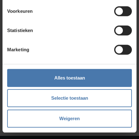
Nieuwegein. Zelf rondkijken in de
webshop
kan ook. Ontdek
ons assortiment aan
bouwlasers
, meetinstrumenten en
Voorkeuren
accessoires.
Statistieken
Direct en snel contact
Marketing
Bel Whatsapp of mail
Service en kalibratie
Alles toestaan
Onze eigen service afdeling
Selectie toestaan
Onze showroom
Kom je langs?
Weigeren