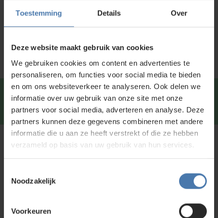
Specificaties
Toestemming
Details
Over
Service en kalibratie
Deze website maakt gebruik van cookies
We gebruiken cookies om content en advertenties te
personaliseren, om functies voor social media te bieden
en om ons websiteverkeer te analyseren. Ook delen we
Snel en direct contact?
We beantwoorden je vragen
informatie over uw gebruik van onze site met onze
graag via
Whatsapp
.
partners voor social media, adverteren en analyse. Deze
partners kunnen deze gegevens combineren met andere
informatie die u aan ze heeft verstrekt of die ze hebben
Kunt u niet vinden wat u zoekt?
verzameld op basis van uw gebruik van hun services.
Neem contact met ons op of of bezoek onze showroom in
Nieuwegein. Zelf rondkijken in de
webshop
kan ook. Ontdek
Toestemmingsselectie
Noodzakelijk
ons assortiment aan
bouwlasers
, meetinstrumenten en
accessoires.
Voorkeuren