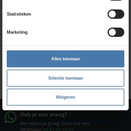
Direct en snel contact
Statistieken
Bel Whatsapp of mail
Marketing
Service en kalibratie
Onze eigen service afdeling
Alles toestaan
Onze showroom
Kom je langs?
Selectie toestaan
Weigeren
Heb je een vraag?
We helpen je graag. Stuur ons een
WhatsApp:
06 21 36 36 67