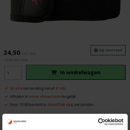
Op voorraad
24,50
29,65
incl. btw
Transporttas
In winkelwagen
Leica
Disto
X3/X4/D510
Gratis
verzending vanaf
€ 100,-
aantal
Afhalen in
onze showroom
mogelijk
Voor 15:00 besteld is
dezelfde dag
verzonden
Productinformatie