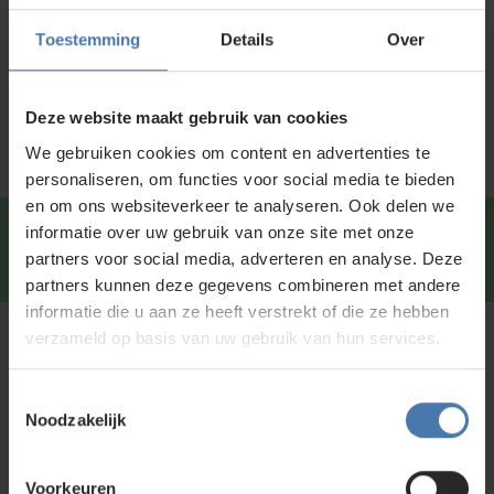
Productinformatie
Toestemming
Details
Over
Specificaties
Service en kalibratie
Deze website maakt gebruik van cookies
We gebruiken cookies om content en advertenties te
personaliseren, om functies voor social media te bieden
en om ons websiteverkeer te analyseren. Ook delen we
informatie over uw gebruik van onze site met onze
Snel en direct contact?
We beantwoorden je vragen
partners voor social media, adverteren en analyse. Deze
graag via
Whatsapp
.
partners kunnen deze gegevens combineren met andere
informatie die u aan ze heeft verstrekt of die ze hebben
verzameld op basis van uw gebruik van hun services.
Kunt u niet vinden wat u zoekt?
Neem contact met ons op of of bezoek onze showroom in
Toestemmingsselectie
Nieuwegein. Zelf rondkijken in de
webshop
kan ook. Ontdek
Noodzakelijk
ons assortiment aan
bouwlasers
, meetinstrumenten en
accessoires.
Voorkeuren