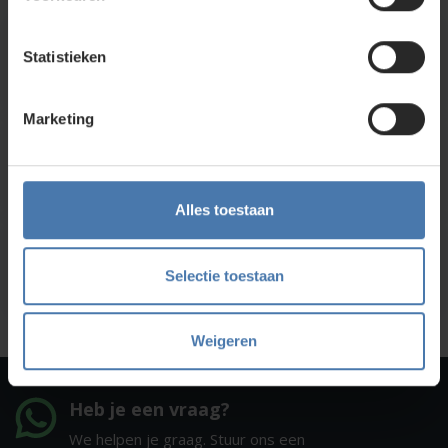
Direct en snel contact
Statistieken
Bel Whatsapp of mail
Marketing
Service en kalibratie
Onze eigen service afdeling
Alles toestaan
Onze showroom
Selectie toestaan
Kom je langs?
Weigeren
Heb je een vraag?
We helpen je graag. Stuur ons een