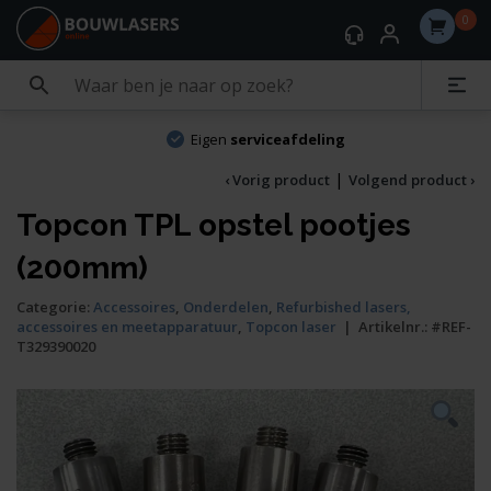
0
Eigen
serviceafdeling
|
‹ Vorig product
Volgend product ›
Topcon TPL opstel pootjes
(200mm)
Categorie:
Accessoires
,
Onderdelen
,
Refurbished lasers,
accessoires en meetapparatuur
,
Topcon laser
|
Artikelnr.:
#REF-
T329390020