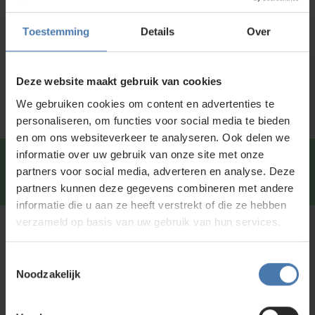
Productinformatie
Toestemming
Details
Over
Specificaties
Service en kalibratie
Deze website maakt gebruik van cookies
We gebruiken cookies om content en advertenties te
personaliseren, om functies voor social media te bieden
en om ons websiteverkeer te analyseren. Ook delen we
informatie over uw gebruik van onze site met onze
Snel en direct contact?
We beantwoorden je vragen
partners voor social media, adverteren en analyse. Deze
graag via
Whatsapp
.
partners kunnen deze gegevens combineren met andere
informatie die u aan ze heeft verstrekt of die ze hebben
verzameld op basis van uw gebruik van hun services.
Kunt u niet vinden wat u zoekt?
Neem contact met ons op of of bezoek onze showroom in
Toestemmingsselectie
Nieuwegein. Zelf rondkijken in de
webshop
kan ook. Ontdek
Noodzakelijk
ons assortiment aan
bouwlasers
, meetinstrumenten en
accessoires.