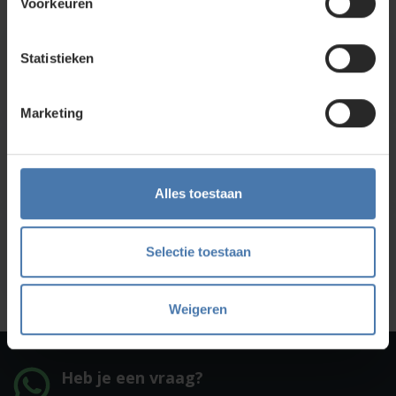
Voorkeuren
Statistieken
Direct en snel contact
Bel Whatsapp of mail
Marketing
Service en kalibratie
Onze eigen service afdeling
Alles toestaan
Onze showroom
Selectie toestaan
Kom je langs?
Weigeren
Heb je een vraag?