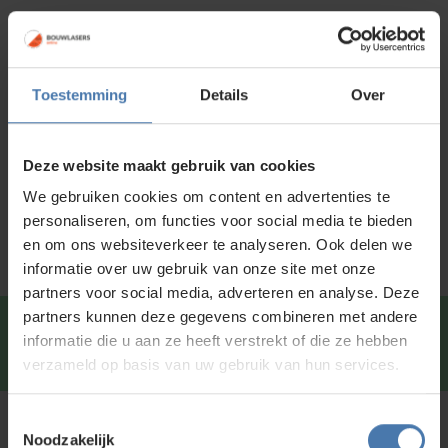
20
Afhalen in
onze showroom
mogelijk
koffer
(B
Voor 15:00 besteld is
dezelfde dag
verzonden
grade)
aantal
Toestemming
Details
Over
Productinformatie
Specificaties
Deze website maakt gebruik van cookies
We gebruiken cookies om content en advertenties te
Service en kalibratie
personaliseren, om functies voor social media te bieden
en om ons websiteverkeer te analyseren. Ook delen we
informatie over uw gebruik van onze site met onze
partners voor social media, adverteren en analyse. Deze
partners kunnen deze gegevens combineren met andere
Snel en direct contact?
We beantwoorden je vragen
informatie die u aan ze heeft verstrekt of die ze hebben
graag via
Whatsapp
.
verzameld op basis van uw gebruik van hun services.
Toestemmingsselectie
Kunt u niet vinden wat u zoekt?
Noodzakelijk