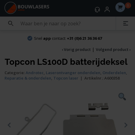
0
Snel
app
contact:
+31 (0)6 21 36 36 67
|
‹ Vorig product
Volgend product ›
Topcon LS100D batterijdeksel
Categorie:
Androtec
,
Laserontvanger onderdelen
,
Onderdelen
,
Reparatie & onderdelen
,
Topcon laser
|
Artikelnr.:
A600358