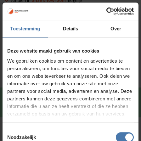
Afhalen in
onze showroom
mogelijk
Voor 15:00 besteld is
dezelfde dag
verzonden
Toestemming
Details
Over
Productinformatie
Specificaties
Deze website maakt gebruik van cookies
Service en kalibratie
We gebruiken cookies om content en advertenties te
personaliseren, om functies voor social media te bieden
en om ons websiteverkeer te analyseren. Ook delen we
informatie over uw gebruik van onze site met onze
partners voor social media, adverteren en analyse. Deze
Snel en direct contact?
We beantwoorden je vragen
partners kunnen deze gegevens combineren met andere
graag via
Whatsapp
.
informatie die u aan ze heeft verstrekt of die ze hebben
verzameld op basis van uw gebruik van hun services.
Kunt u niet vinden wat u zoekt?
Toestemmingsselectie
Noodzakelijk