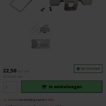
Op voorraad
22,50
27,23
incl. btw
Topcon
In winkelwagen
LS100D
batterijdeksel
aantal
Gratis
verzending vanaf
€ 100,-