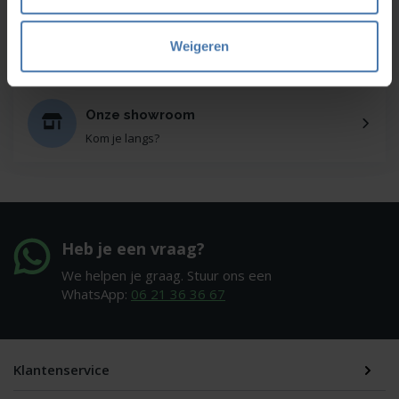
Service en kalibratie
Weigeren
Onze eigen service afdeling
Onze showroom
Kom je langs?
Heb je een vraag?
We helpen je graag. Stuur ons een
WhatsApp:
06 21 36 36 67
Klantenservice