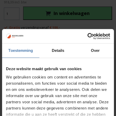
918,39
incl. btw
was:
is:
Topcon
950,00.
759,00.
In winkelwagen
LS-
B10
aantal
Gratis
verzending vanaf
€ 100,-
Afhalen in
onze showroom
mogelijk
Voor 15:00 besteld is
dezelfde dag
verzonden
Toestemming
Details
Over
Productinformatie
Deze website maakt gebruik van cookies
Specificaties
We gebruiken cookies om content en advertenties te
Standaard meegeleverd
personaliseren, om functies voor social media te bieden
en om ons websiteverkeer te analyseren. Ook delen we
Downloads
informatie over uw gebruik van onze site met onze
partners voor social media, adverteren en analyse. Deze
Service en kalibratie
partners kunnen deze gegevens combineren met andere
informatie die u aan ze heeft verstrekt of die ze hebben