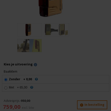
Kies je uitvoering
Baakklem
Zonder
+ 0,00
Met
+ 65,00
950,00
Oorspronkelijke
Huidige
In bestelling
759,00
prijs
prijs