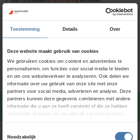
Voor 15:00 besteld is
dezelfde dag
verzonden
Productinformatie
Toestemming
Details
Over
Specificaties
Downloads
Deze website maakt gebruik van cookies
We gebruiken cookies om content en advertenties te
Service en kalibratie
personaliseren, om functies voor social media te bieden
en om ons websiteverkeer te analyseren. Ook delen we
informatie over uw gebruik van onze site met onze
partners voor social media, adverteren en analyse. Deze
partners kunnen deze gegevens combineren met andere
Snel en direct contact?
We beantwoorden je vragen
informatie die u aan ze heeft verstrekt of die ze hebben
graag via
Whatsapp
.
verzameld op basis van uw gebruik van hun services.
Toestemmingsselectie
Kunt u niet vinden wat u zoekt?
Noodzakelijk