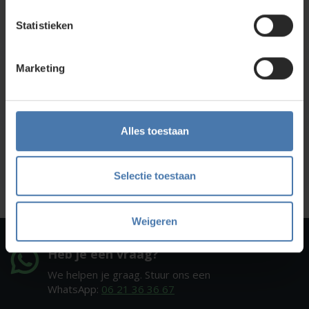
Direct en snel contact
Statistieken
Bel Whatsapp of mail
Marketing
Service en kalibratie
Onze eigen service afdeling
Alles toestaan
Onze showroom
Kom je langs?
Selectie toestaan
Weigeren
Heb je een vraag?
We helpen je graag. Stuur ons een
WhatsApp:
06 21 36 36 67