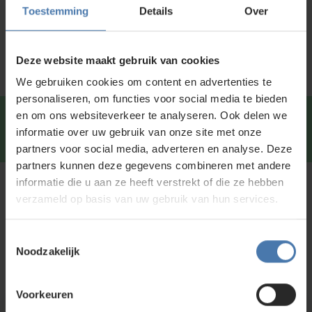
Specificaties
Toestemming
Details
Over
Service en kalibratie
Deze website maakt gebruik van cookies
We gebruiken cookies om content en advertenties te
personaliseren, om functies voor social media te bieden
en om ons websiteverkeer te analyseren. Ook delen we
Snel en direct contact?
We beantwoorden je vragen
informatie over uw gebruik van onze site met onze
graag via
Whatsapp
.
partners voor social media, adverteren en analyse. Deze
partners kunnen deze gegevens combineren met andere
informatie die u aan ze heeft verstrekt of die ze hebben
Kunt u niet vinden wat u zoekt?
verzameld op basis van uw gebruik van hun services.
Neem contact met ons op of of bezoek onze showroom in
Nieuwegein. Zelf rondkijken in de
webshop
kan ook. Ontdek
Toestemmingsselectie
ons assortiment aan
bouwlasers
, meetinstrumenten en
Noodzakelijk
accessoires.
Voorkeuren