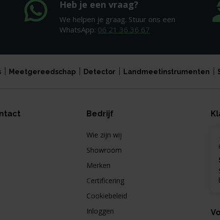
Heb je een vraag?
We helpen je graag. Stuur ons een
WhatsApp:
06 21 36 36 67
s
Meetgereedschap
Detector
Landmeetinstrumenten
ntact
Bedrijf
Kl
Wie zijn wij
Showroom
Merken
Certificering
Cookiebeleid
Inloggen
Vo