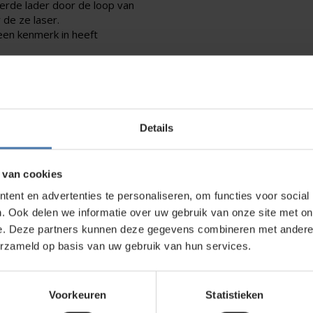
erde lader door de loop van
 de ze laser.
 een kenmerk in heeft
antie.
Details
direct contact?
We beantwoorden je vragen graag via
Wha
 van cookies
ent en advertenties te personaliseren, om functies voor social
. Ook delen we informatie over uw gebruik van onze site met on
kt?
e. Deze partners kunnen deze gegevens combineren met andere i
wroom in Nieuwegein. Zelf rondkijken in de
erzameld op basis van uw gebruik van hun services.
bouwlasers
, meetinstrumenten en
Voorkeuren
Statistieken