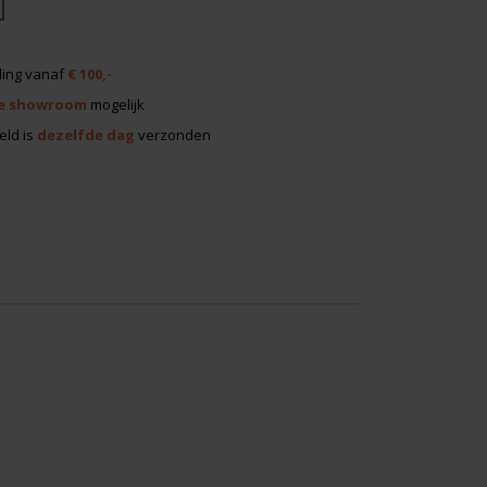
ing vanaf
€ 100,-
e showroom
mogelijk
eld is
dezelfde dag
verzonden