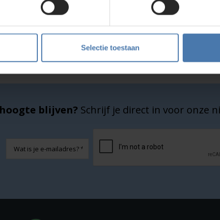
Service en kalibratie
Onze eigen service afdeling
Selectie toestaan
hoogte blijven?
Schrijf je direct in voor onze 
CAPTCHA
E-
mailadres