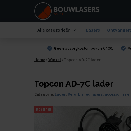
Alle categorieën
Lasers
Ontvanger
Geen
bezorgkosten boven € 100,-
P
Home
›
Winkel
›
Topcon AD-7C lader
Topcon AD-7C lader
Categorie:
Lader
,
Refurbished lasers, accessoires 
Korting!