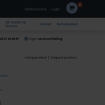
0
Login
Klantenservice
3D meten &
Statief
Refurbished
Drones
)6 21 36 36 67
Eigen
serviceafdeling
|
‹ Vorig product
Volgend product ›
caties
Huidige
prijs
is:
20,00.