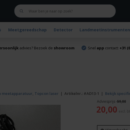
s
Meetgereedschap
Detector
Landmeetinstrumenten
ersoonlijk
advies? Bezoek de
showroom
Snel
app
contact:
+31 (0
en meetapparatuur
,
Topcon laser
|
Artikelnr.:
#AD13-1
|
Bekijk specifi
59,00
Oorspronkelijke
20,00
prijs
was:
59,00.