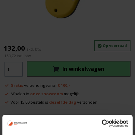
Op voorraad
132,00
159,72
incl. btw
Spectra
In winkelwagen
RC601
aantal
Gratis
verzending vanaf
€ 100,-
Afhalen in
onze showroom
mogelijk
Voor 15:00 besteld is
dezelfde dag
verzonden
Productinformatie