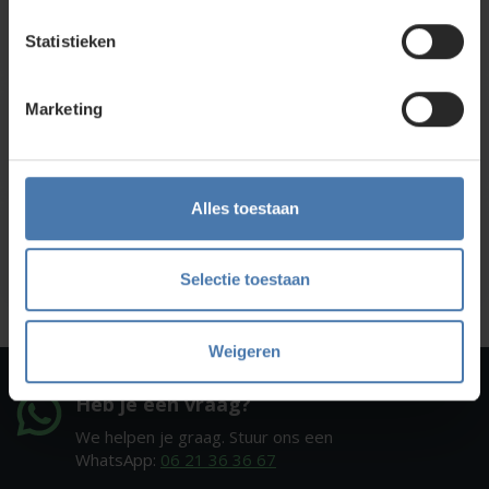
Direct en snel contact
Statistieken
Bel Whatsapp of mail
Marketing
Service en kalibratie
Onze eigen service afdeling
Alles toestaan
Onze showroom
Kom je langs?
Selectie toestaan
Weigeren
Heb je een vraag?
We helpen je graag. Stuur ons een
WhatsApp:
06 21 36 36 67