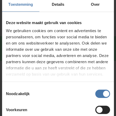
Specificaties
Toestemming
Details
Over
Service en kalibratie
Deze website maakt gebruik van cookies
We gebruiken cookies om content en advertenties te
personaliseren, om functies voor social media te bieden
en om ons websiteverkeer te analyseren. Ook delen we
Snel en direct contact?
We beantwoorden je vragen
informatie over uw gebruik van onze site met onze
graag via
Whatsapp
.
partners voor social media, adverteren en analyse. Deze
partners kunnen deze gegevens combineren met andere
informatie die u aan ze heeft verstrekt of die ze hebben
Kunt u niet vinden wat u zoekt?
verzameld op basis van uw gebruik van hun services.
Neem contact met ons op of of bezoek onze showroom in
Nieuwegein. Zelf rondkijken in de
webshop
kan ook. Ontdek
Toestemmingsselectie
ons assortiment aan
bouwlasers
, meetinstrumenten en
Noodzakelijk
accessoires.
Voorkeuren