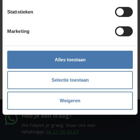
Direct en snel contact
Statistieken
Bel Whatsapp of mail
Marketing
Service en kalibratie
Onze eigen service afdeling
Alles toestaan
Onze showroom
Kom je langs?
Selectie toestaan
Weigeren
Heb je een vraag?
We helpen je graag. Stuur ons een
WhatsApp:
06 21 36 36 67