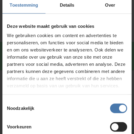
Specificaties
Toestemming
Details
Over
Service en kalibratie
Deze website maakt gebruik van cookies
We gebruiken cookies om content en advertenties te
personaliseren, om functies voor social media te bieden
en om ons websiteverkeer te analyseren. Ook delen we
Snel en direct contact?
We beantwoorden je vragen
informatie over uw gebruik van onze site met onze
graag via
Whatsapp
.
partners voor social media, adverteren en analyse. Deze
partners kunnen deze gegevens combineren met andere
informatie die u aan ze heeft verstrekt of die ze hebben
Kunt u niet vinden wat u zoekt?
verzameld op basis van uw gebruik van hun services.
Neem contact met ons op of of bezoek onze showroom in
Nieuwegein. Zelf rondkijken in de
webshop
kan ook. Ontdek
Toestemmingsselectie
ons assortiment aan
bouwlasers
, meetinstrumenten en
Noodzakelijk
accessoires.
Voorkeuren