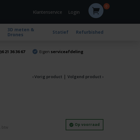
0
Login
Klantenservice
3D meten &
Statief
Refurbished
Drones
)6 21 36 36 67
Eigen
serviceafdeling
|
‹ Vorig product
Volgend product ›
Op voorraad