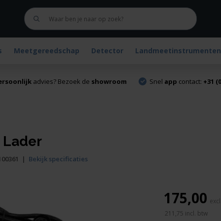
s
Meetgereedschap
Detector
Landmeetinstrumenten
ersoonlijk
advies? Bezoek de
showroom
Snel
app
contact:
+31 (0
 Lader
100361
|
Bekijk specificaties
175,00
211,75
incl. btw