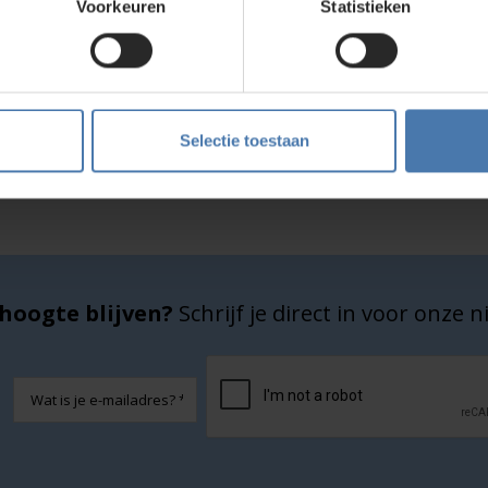
Voorkeuren
Statistieken
Service en kalibratie
Onze eigen service afdeling
Selectie toestaan
hoogte blijven?
Schrijf je direct in voor onze 
CAPTCHA
E-
mailadres