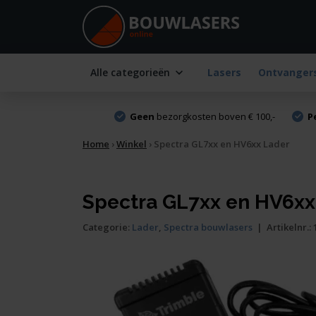
Alle categorieën
Lasers
Ontvanger
Geen
bezorgkosten boven € 100,-
P
Home
›
Winkel
›
Spectra GL7xx en HV6xx Lader
Spectra GL7xx en HV6xx
Categorie:
Lader
,
Spectra bouwlasers
|
Artikelnr.: