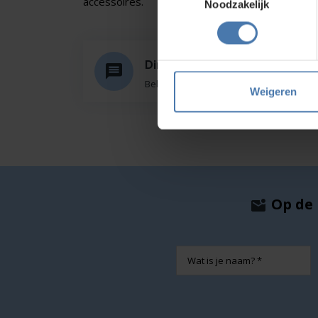
accessoires.
Noodzakelijk
Direct en snel contact
Bel Whatsapp of mail
Weigeren
Op de 
Naam