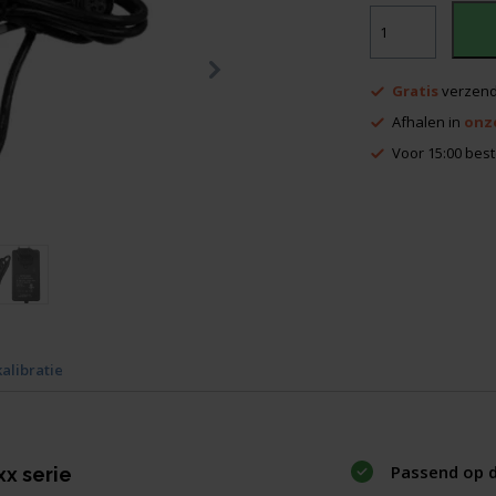
Spectra
GL7xx
en
HV6xx
Gratis
verzend
Lader
aantal
Afhalen in
onz
Voor 15:00 best
kalibratie
Passend op d
xx
serie