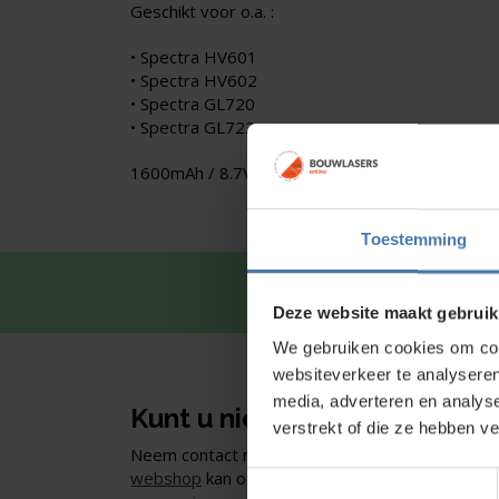
Geschikt voor o.a. :
• Spectra HV601
• Spectra HV602
• Spectra GL720
• Spectra GL722
1600mAh / 8.7V / 14 W
Toestemming
Snel en 
Deze website maakt gebruik
We gebruiken cookies om cont
websiteverkeer te analyseren
media, adverteren en analys
Kunt u niet vinden wat u zoe
verstrekt of die ze hebben v
Neem contact met ons op of of bezoek onze sho
webshop
kan ook. Ontdek ons assortiment aan
Toestemmingsselectie