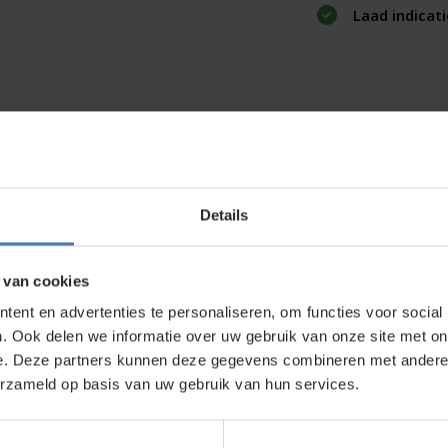
Laad indicati
Details
direct contact?
We beantwoorden je vragen graag via
Wha
 van cookies
ent en advertenties te personaliseren, om functies voor social
. Ook delen we informatie over uw gebruik van onze site met on
e. Deze partners kunnen deze gegevens combineren met andere i
kt?
erzameld op basis van uw gebruik van hun services.
wroom in Nieuwegein. Zelf rondkijken in de
bouwlasers
, meetinstrumenten en