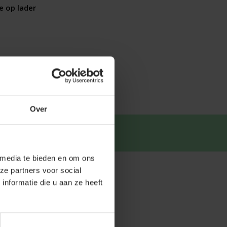
e op lader
Over
tsapp
.
 media te bieden en om ons
ze partners voor social
nformatie die u aan ze heeft