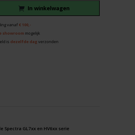
In winkelwagen
ing vanaf
€ 100,-
e showroom
mogelijk
eld is
dezelfde dag
verzonden
e Spectra GL7xx en HV6xx serie