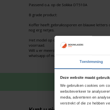
Passend o.a. op de Sokkia DT510A
B grade product:
Koffer heeft gebruikssporen en blauwe letters op
nog erg netjes.
Het model op de foto kan afwijken, wij hebben
voorraad.
Wilt u er meerdere hebben? Vraag dan het actue
whatsapp of mail.
Toestemming
Deze website maakt gebruik
Snel en 
We gebruiken cookies om cont
websiteverkeer te analyseren
media, adverteren en analys
verstrekt of die ze hebben v
Kunt u niet vinden wat u zoe