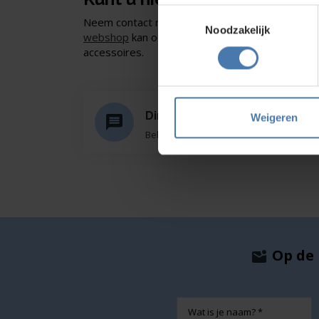
Toestemmingsselectie
Neem contact met ons op of of bezoek onze sho
Noodzakelijk
webshop
kan ook. Ontdek ons assortiment aan
accessoires.
Direct en snel contact
Weigeren
Bel Whatsapp of mail
Op de 
Naam