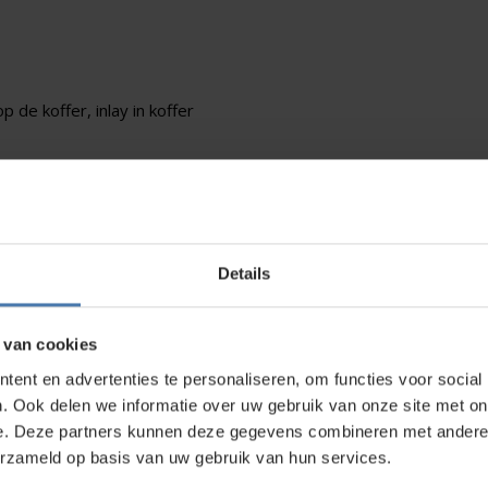
 de koffer, inlay in koffer
 hiervan meerdere van op
le aantal op via telefoon,
Details
 van cookies
direct contact?
We beantwoorden je vragen graag via
Wha
ent en advertenties te personaliseren, om functies voor social
. Ook delen we informatie over uw gebruik van onze site met on
e. Deze partners kunnen deze gegevens combineren met andere i
erzameld op basis van uw gebruik van hun services.
kt?