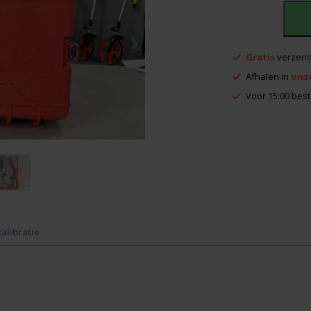
Sokkia
DT510
Gratis
verzend
koffer
Afhalen in
onz
(B
Grade)
Voor 15:00 best
aantal
kalibratie