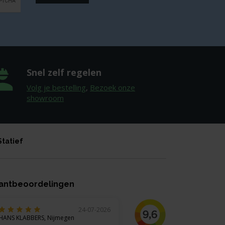
Snel zelf regelen
Volg je bestelling
,
Bezoek onze
showroom
Statief
antbeoordelingen
24-07-2026
HANS KLABBERS, Nijmegen