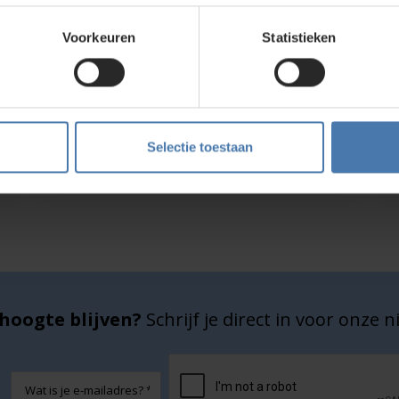
wroom in Nieuwegein. Zelf rondkijken in de
Voorkeuren
Statistieken
bouwlasers
, meetinstrumenten en
Service en kalibratie
Selectie toestaan
Onze eigen service afdeling
hoogte blijven?
Schrijf je direct in voor onze 
CAPTCHA
E-
mailadres