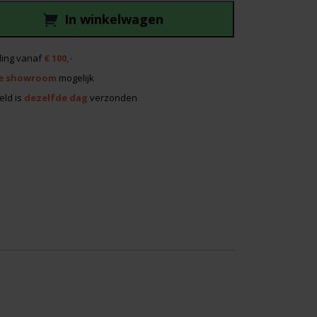
In winkelwagen
ing vanaf
€ 100,-
e showroom
mogelijk
eld is
dezelfde dag
verzonden