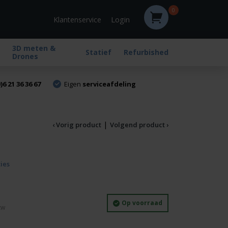
0
Login
Klantenservice
3D meten &
Statief
Refurbished
Drones
)6 21 36 36 67
Eigen
serviceafdeling
|
‹ Vorig product
Volgend product ›
ties
Op voorraad