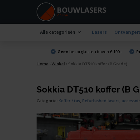
Alle categorieën
Lasers
Ontvanger
Geen
bezorgkosten boven € 100,-
P
Home
›
Winkel
›
Sokkia DT510 koffer (B Grade)
Sokkia DT510 koffer (B G
Categorie:
Koffer / tas
,
Refurbished lasers, accesso