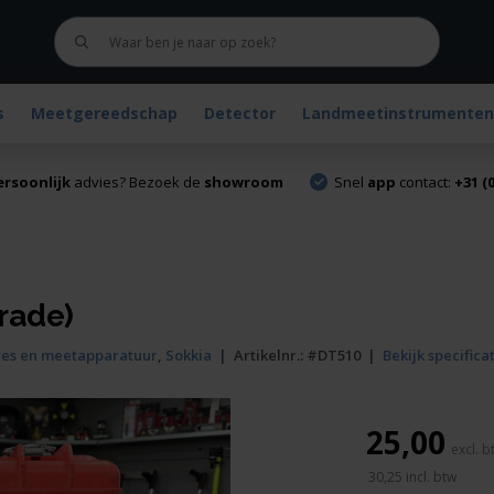
s
Meetgereedschap
Detector
Landmeetinstrumenten
ersoonlijk
advies? Bezoek de
showroom
Snel
app
contact:
+31 (0
rade)
ires en meetapparatuur
,
Sokkia
|
Artikelnr.:
#DT510
|
Bekijk specifica
25,00
30,25
incl. btw