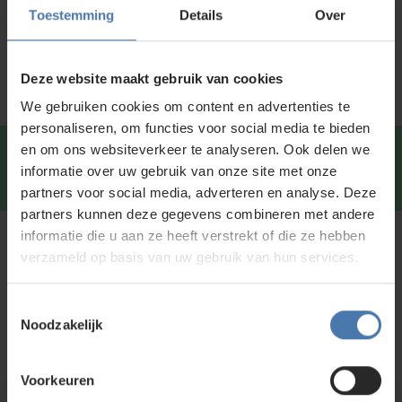
Specificaties
Toestemming
Details
Over
Service en kalibratie
Deze website maakt gebruik van cookies
We gebruiken cookies om content en advertenties te
personaliseren, om functies voor social media te bieden
en om ons websiteverkeer te analyseren. Ook delen we
Snel en direct contact?
We beantwoorden je vragen
informatie over uw gebruik van onze site met onze
graag via
Whatsapp
.
partners voor social media, adverteren en analyse. Deze
partners kunnen deze gegevens combineren met andere
informatie die u aan ze heeft verstrekt of die ze hebben
Kunt u niet vinden wat u zoekt?
verzameld op basis van uw gebruik van hun services.
Neem contact met ons op of of bezoek onze showroom in
Nieuwegein. Zelf rondkijken in de
webshop
kan ook. Ontdek
Toestemmingsselectie
ons assortiment aan
bouwlasers
, meetinstrumenten en
Noodzakelijk
accessoires.
Voorkeuren