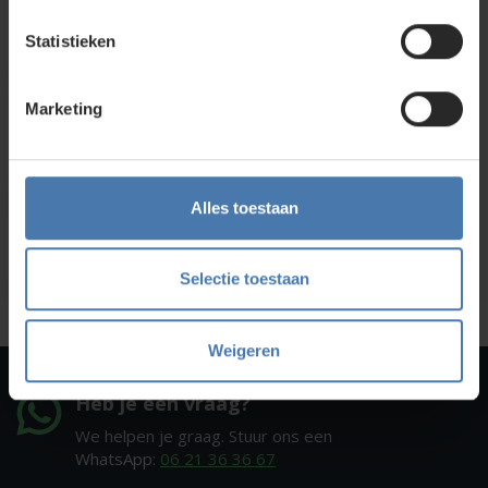
Direct en snel contact
Statistieken
Bel Whatsapp of mail
Marketing
Service en kalibratie
Onze eigen service afdeling
Alles toestaan
Onze showroom
Kom je langs?
Selectie toestaan
Weigeren
Heb je een vraag?
We helpen je graag. Stuur ons een
WhatsApp:
06 21 36 36 67