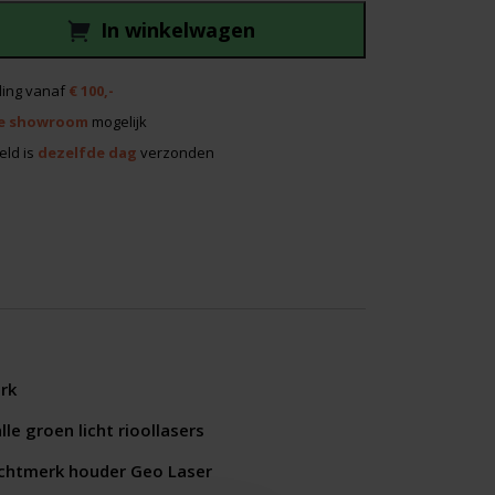
In winkelwagen
ing vanaf
€ 100,-
e showroom
mogelijk
eld is
dezelfde dag
verzonden
rk
le groen licht rioollasers
ichtmerk houder Geo Laser