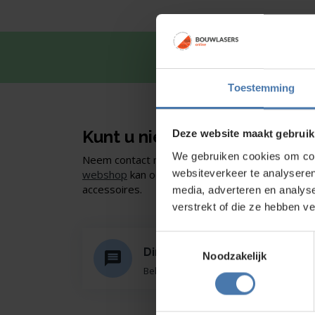
Snel en 
Toestemming
Kunt u niet vinden wat u zoe
Deze website maakt gebruik
We gebruiken cookies om cont
Neem contact met ons op of of bezoek onze sho
websiteverkeer te analyseren
webshop
kan ook. Ontdek ons assortiment aan
accessoires.
media, adverteren en analys
verstrekt of die ze hebben v
Toestemmingsselectie
Direct en snel contact
Noodzakelijk
Bel Whatsapp of mail