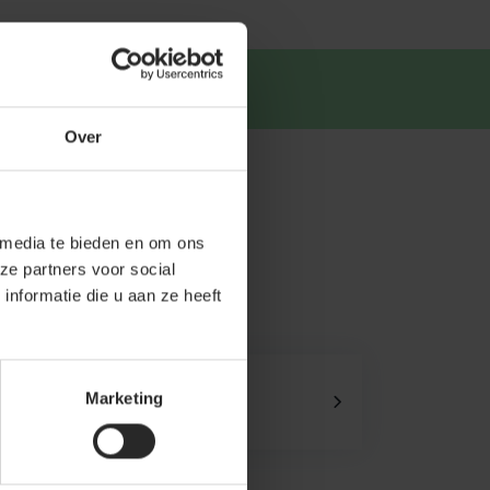
tsapp
.
Over
 media te bieden en om ons
ze partners voor social
nformatie die u aan ze heeft
Onze showroom
Marketing
Kom je langs?