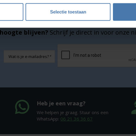
Selectie toestaan
hoogte blijven?
Schrijf je direct in voor onze 
CAPTCHA
E-
mailadres
Heb je een vraag?
We helpen je graag. Stuur ons een
WhatsApp:
06 21 36 36 67