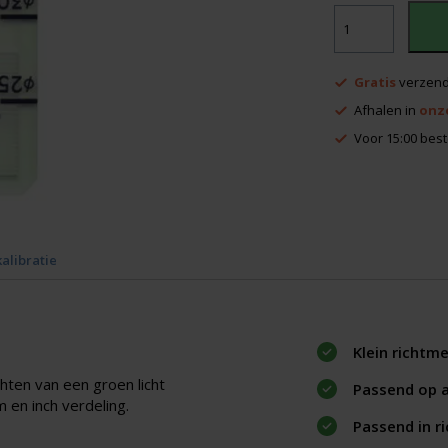
Richtmerk
Geo
Laser
groen
Gratis
verzend
(Kort)
aantal
Afhalen in
onz
Voor 15:00 best
kalibratie
Klein richtme
hten van een groen licht
Passend op al
m en inch verdeling.
Passend in r