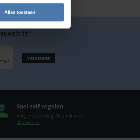
Alles toestaan
nieuwsbrief
Versturen
Snel zelf regelen
Volg je bestelling
,
Bezoek onze
showroom