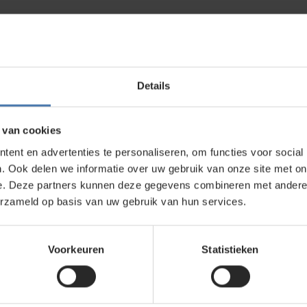
direct contact?
We beantwoorden je vragen graag via
Wha
Details
kt?
 van cookies
ent en advertenties te personaliseren, om functies voor social
wroom in Nieuwegein. Zelf rondkijken in de
. Ook delen we informatie over uw gebruik van onze site met on
bouwlasers
, meetinstrumenten en
e. Deze partners kunnen deze gegevens combineren met andere i
erzameld op basis van uw gebruik van hun services.
Service en kalibratie
Voorkeuren
Statistieken
Onze eigen service afdeling