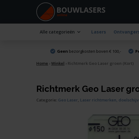
Alle categorieën
Lasers
Ontvanger
Geen
bezorgkosten boven € 100,-
P
Home
›
Winkel
›
Richtmerk Geo Laser groen (Kort)
Richtmerk Geo Laser gro
Categorie:
Geo Laser
,
Laser richtmerken, doelschijv