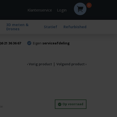
0
Login
Klantenservice
3D meten &
Statief
Refurbished
Drones
)6 21 36 36 67
Eigen
serviceafdeling
|
‹ Vorig product
Volgend product ›
Op voorraad