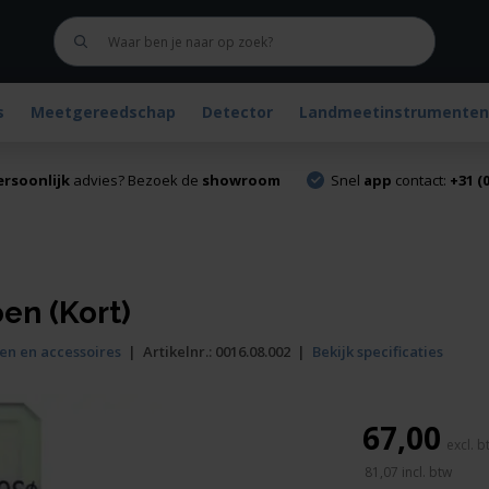
s
Meetgereedschap
Detector
Landmeetinstrumenten
ersoonlijk
advies? Bezoek de
showroom
Snel
app
contact:
+31 (0
en (Kort)
en en accessoires
|
Artikelnr.:
0016.08.002
|
Bekijk specificaties
67,00
81,07
incl. btw