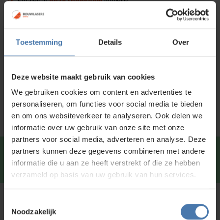
Afhalen in
onze showroom
mogelijk
lang
aantal
Voor 15:00 besteld is
dezelfde dag
verzonden
Toestemming
Details
Over
Productinformatie
Specificaties
Deze website maakt gebruik van cookies
Service en kalibratie
We gebruiken cookies om content en advertenties te
personaliseren, om functies voor social media te bieden
en om ons websiteverkeer te analyseren. Ook delen we
informatie over uw gebruik van onze site met onze
partners voor social media, adverteren en analyse. Deze
partners kunnen deze gegevens combineren met andere
Snel en direct contact?
We beantwoorden je vragen
informatie die u aan ze heeft verstrekt of die ze hebben
graag via
Whatsapp
.
verzameld op basis van uw gebruik van hun services.
Toestemmingsselectie
Kunt u niet vinden wat u zoekt?
Noodzakelijk