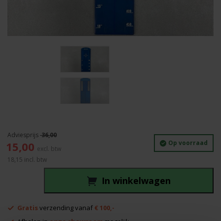
36,00
Oorspronkelijke
Huidige
Op voorraad
15,00
prijs
prijs
18,15
incl. btw
was:
is:
36,00.
15,00.
In winkelwagen
Richtmerk
Blauw
Gratis
verzending vanaf
€ 100,-
Topcon