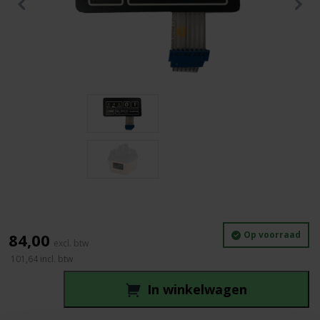
Op voorraad
84,00
101,64
incl. btw
In winkelwagen
Quante