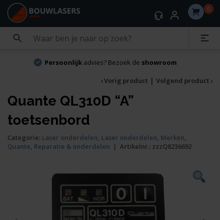
0
Persoonlijk
advies? Bezoek de
showroom
|
‹ Vorig product
Volgend product ›
Quante QL310D “A”
toetsenbord
Categorie:
Laser onderdelen
,
Laser onderdelen
,
Merken
,
Quante
,
Reparatie & onderdelen
|
Artikelnr.:
zzzQ8236692