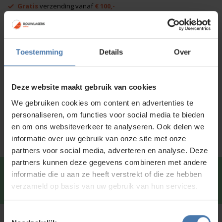
QL310D
Gratis
verzending vanaf
€ 100,-
"A"
Afhalen in
onze showroom
mogelijk
toetsenbord
aantal
Voor 15:00 besteld is
dezelfde dag
verzonden
Toestemming
Details
Over
Productinformatie
Deze website maakt gebruik van cookies
Specificaties
We gebruiken cookies om content en advertenties te
Service en kalibratie
personaliseren, om functies voor social media te bieden
en om ons websiteverkeer te analyseren. Ook delen we
informatie over uw gebruik van onze site met onze
partners voor social media, adverteren en analyse. Deze
partners kunnen deze gegevens combineren met andere
Snel en direct contact?
We beantwoorden je vragen
informatie die u aan ze heeft verstrekt of die ze hebben
graag via
Whatsapp
.
verzameld op basis van uw gebruik van hun services.
Toestemmingsselectie