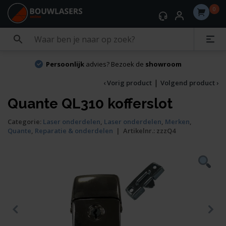
0
Persoonlijk
advies? Bezoek de
showroom
|
‹ Vorig product
Volgend product ›
Quante QL310 kofferslot
Categorie:
Laser onderdelen
,
Laser onderdelen
,
Merken
,
Quante
,
Reparatie & onderdelen
|
Artikelnr.:
zzzQ4