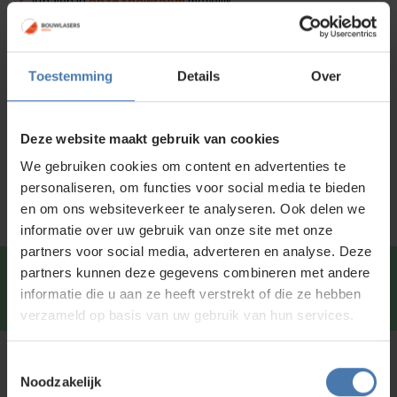
Afhalen in
onze showroom
mogelijk
Voor 15:00 besteld is
dezelfde dag
verzonden
Toestemming
Details
Over
Productinformatie
Specificaties
Deze website maakt gebruik van cookies
Service en kalibratie
We gebruiken cookies om content en advertenties te
personaliseren, om functies voor social media te bieden
en om ons websiteverkeer te analyseren. Ook delen we
informatie over uw gebruik van onze site met onze
partners voor social media, adverteren en analyse. Deze
partners kunnen deze gegevens combineren met andere
Snel en direct contact?
We beantwoorden je vragen
informatie die u aan ze heeft verstrekt of die ze hebben
graag via
Whatsapp
.
verzameld op basis van uw gebruik van hun services.
Toestemmingsselectie
Kunt u niet vinden wat u zoekt?
Noodzakelijk