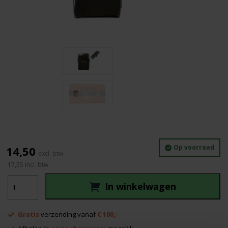
Op voorraad
14,50
17,55
incl. btw
Quante
In winkelwagen
QL310
kofferslot
aantal
Gratis
verzending vanaf
€ 100,-