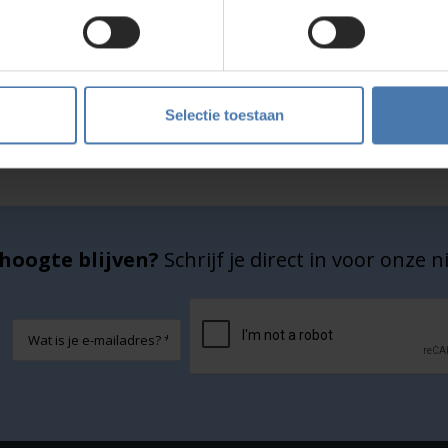
Service en kalibratie
Onze eigen service afdeling
Selectie toestaan
hoogte blijven?
Schrijf je direct in voor onze 
CAPTCHA
E-
mailadres