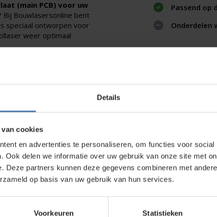
laat (main PCB) voor uw
Passend op d
?
Bij Bouwlasersonline bent
 is speciaal ontworpen voor
Onderdelen 
ollaser weer optimaal
Details
direct contact?
We beantwoorden je vragen graag via
Wha
 van cookies
ent en advertenties te personaliseren, om functies voor social
. Ook delen we informatie over uw gebruik van onze site met on
kt?
e. Deze partners kunnen deze gegevens combineren met andere i
erzameld op basis van uw gebruik van hun services.
wroom in Nieuwegein. Zelf rondkijken in de
bouwlasers
, meetinstrumenten en
Voorkeuren
Statistieken