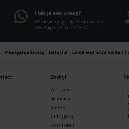
Heb je een vraag?
We helpen je graag. Stuur ons een
WhatsApp:
06 21 36 36 67
s
Meetgereedschap
Detector
Landmeetinstrumenten
ntact
Bedrijf
Kl
Wie zijn wij
Showroom
Merken
Certificering
Cookiebeleid