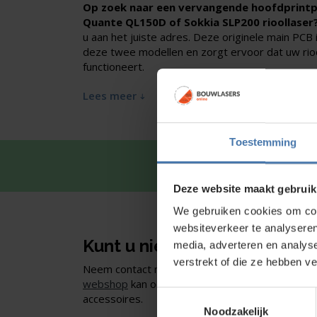
Op zoek naar een vervangende hoofdprintp
Quante QL150D of Sokkia SLP200 rioollaser
u aan het juiste adres. Deze originele main PCB
deze twee modellen en zorgt ervoor dat uw rio
functioneert.
Lees meer
Toestemming
Snel en 
Deze website maakt gebruik
We gebruiken cookies om cont
websiteverkeer te analyseren
Kunt u niet vinden wat u zoe
media, adverteren en analys
verstrekt of die ze hebben v
Neem contact met ons op of of bezoek onze sho
webshop
kan ook. Ontdek ons assortiment aan
Toestemmingsselectie
accessoires.
Noodzakelijk