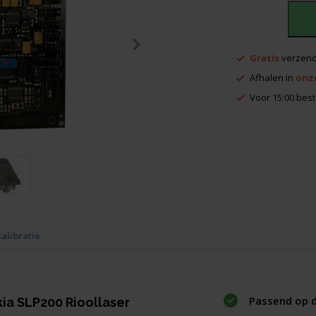
Quante
QL150D
Gratis
verzend
/
Afhalen in
onz
Sokkia
SLP200
Voor 15:00 best
Main
PCB
aantal
kalibratie
Passend op 
ia SLP200 Rioollaser