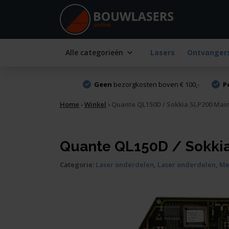
Alle categorieën
Lasers
Ontvanger
Geen
bezorgkosten boven € 100,-
P
Home
›
Winkel
›
Quante QL150D / Sokkia SLP200 Mai
Quante QL150D / Sokki
Categorie:
Laser onderdelen
,
Laser onderdelen
,
Me