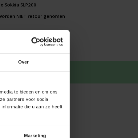
e Sokkia SLP200
worden NIET retour genomen
Over
tsapp
.
 media te bieden en om ons
ze partners voor social
nformatie die u aan ze heeft
Marketing