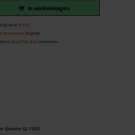
In winkelwagen
ing vanaf
€ 100,-
e showroom
mogelijk
eld is
dezelfde dag
verzonden
de Quante QL150D