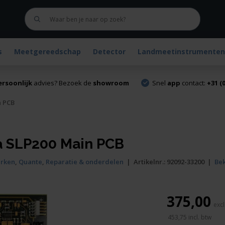
s
Meetgereedschap
Detector
Landmeetinstrumenten
ersoonlijk
advies? Bezoek de
showroom
Snel
app
contact:
+31 (0
n PCB
a SLP200 Main PCB
rken
,
Quante
,
Reparatie & onderdelen
|
Artikelnr.:
92092-33200
|
Bek
375,00
453,75
incl. btw