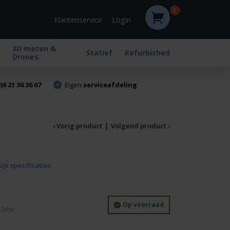
0
Login
Klantenservice
3D meten &
Statief
Refurbished
Drones
)6 21 36 36 67
Eigen
serviceafdeling
|
‹ Vorig product
Volgend product ›
ijk specificaties
Op voorraad