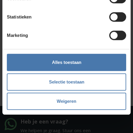
Direct en snel contact
Statistieken
Bel Whatsapp of mail
Marketing
Service en kalibratie
Onze eigen service afdeling
Alles toestaan
Onze showroom
Selectie toestaan
Kom je langs?
Weigeren
Heb je een vraag?
We helpen je graag. Stuur ons een