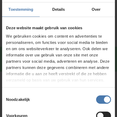
Productinformatie
Toestemming
Details
Over
Specificaties
Service en kalibratie
Deze website maakt gebruik van cookies
We gebruiken cookies om content en advertenties te
personaliseren, om functies voor social media te bieden
en om ons websiteverkeer te analyseren. Ook delen we
informatie over uw gebruik van onze site met onze
Snel en direct contact?
We beantwoorden je vragen
partners voor social media, adverteren en analyse. Deze
graag via
Whatsapp
.
partners kunnen deze gegevens combineren met andere
informatie die u aan ze heeft verstrekt of die ze hebben
verzameld op basis van uw gebruik van hun services.
Kunt u niet vinden wat u zoekt?
Neem contact met ons op of of bezoek onze showroom in
Toestemmingsselectie
Nieuwegein. Zelf rondkijken in de
webshop
kan ook. Ontdek
Noodzakelijk
ons assortiment aan
bouwlasers
, meetinstrumenten en
accessoires.
Voorkeuren