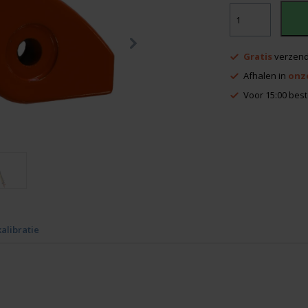
Nedo
statief
scharnier
klem
Gratis
verzend
aantal
Afhalen in
onz
Voor 15:00 best
kalibratie