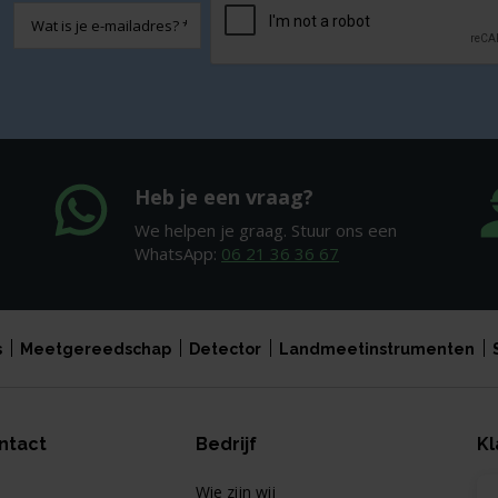
E-
mailadres
Heb je een vraag?
We helpen je graag. Stuur ons een
WhatsApp:
06 21 36 36 67
s
Meetgereedschap
Detector
Landmeetinstrumenten
ntact
Bedrijf
Kl
Wie zijn wij