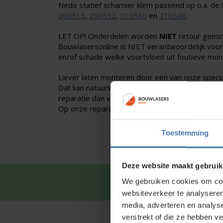
Nedo statief scharnier klem passend op o.a. d
200513
,
200532
,
210530
en
210540
.
LET OP! Onderdelen worden
NIET
retour geno
Bouwlasersonline is NIET verantwoordelijk voo
en/of schade welke voortvloeit uit foutieve mon
Liever laten monteren door een van onze specia
Dat kan natuurlijk ook,
neem dan contact met on
reparatie dan voor u.
Op onze reparaties zit 3 maanden garantie.
Toestemming
Deze website maakt gebruik
Snel en 
We gebruiken cookies om cont
websiteverkeer te analyseren
media, adverteren en analys
verstrekt of die ze hebben v