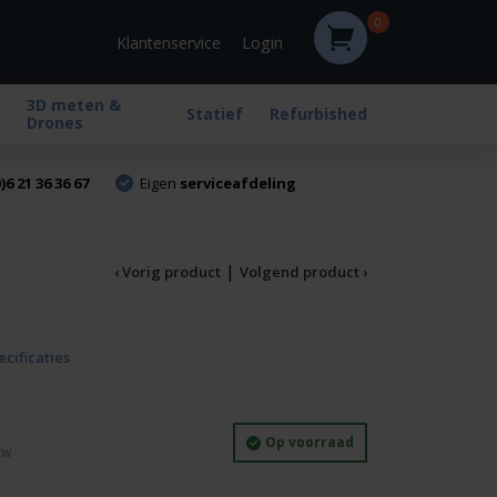
0
Login
Klantenservice
3D meten &
Statief
Refurbished
Drones
)6 21 36 36 67
Eigen
serviceafdeling
|
‹ Vorig product
Volgend product ›
ecificaties
Op voorraad