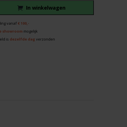
In winkelwagen
ing vanaf
€ 100,-
e showroom
mogelijk
eld is
dezelfde dag
verzonden