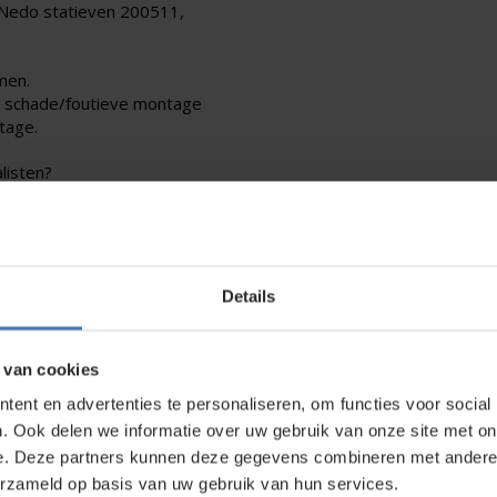
e Nedo statieven 200511,
men.
r schade/foutieve montage
tage.
listen?
s op
, wij verzorgen de
Details
 van cookies
direct contact?
We beantwoorden je vragen graag via
Wha
ent en advertenties te personaliseren, om functies voor social
. Ook delen we informatie over uw gebruik van onze site met on
e. Deze partners kunnen deze gegevens combineren met andere i
erzameld op basis van uw gebruik van hun services.