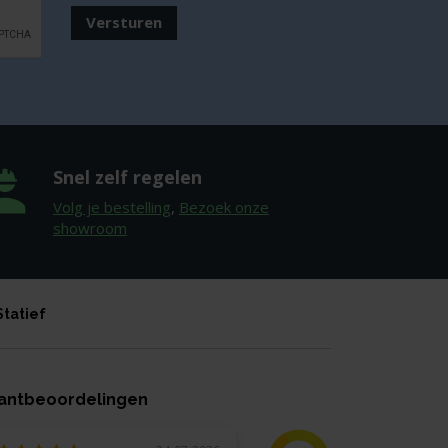
Versturen
Snel zelf regelen
Volg je bestelling
,
Bezoek onze
showroom
Statief
antbeoordelingen