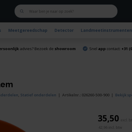
s
Meetgereedschap
Detector
Landmeetinstrumenten
ersoonlijk
advies? Bezoek de
showroom
Snel
app
contact:
+31 (0
klem
nderdelen
,
Statief onderdelen
|
Artikelnr.:
026260-500-900
|
Bekijk sp
35,50
42,96
incl. btw