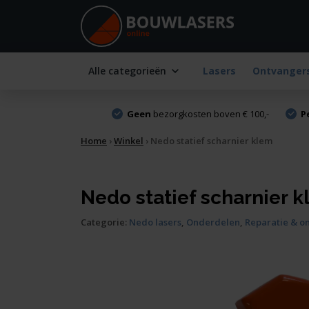
Alle categorieën
Lasers
Ontvanger
Geen
bezorgkosten boven € 100,-
P
Home
›
Winkel
›
Nedo statief scharnier klem
Nedo statief scharnier 
Categorie:
Nedo lasers
,
Onderdelen
,
Reparatie & o