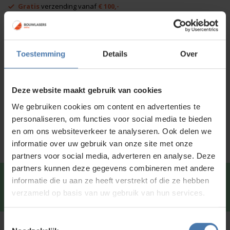
Gratis
verzending vanaf
€ 100,-
aantal
Afhalen in
onze showroom
mogelijk
Voor 15:00 besteld is
dezelfde dag
verzonden
Toestemming
Details
Over
Productinformatie
Deze website maakt gebruik van cookies
Specificaties
We gebruiken cookies om content en advertenties te
Service en kalibratie
personaliseren, om functies voor social media te bieden
en om ons websiteverkeer te analyseren. Ook delen we
informatie over uw gebruik van onze site met onze
partners voor social media, adverteren en analyse. Deze
partners kunnen deze gegevens combineren met andere
Snel en direct contact?
We beantwoorden je vragen
informatie die u aan ze heeft verstrekt of die ze hebben
graag via
Whatsapp
.
verzameld op basis van uw gebruik van hun services.
Toestemmingsselectie