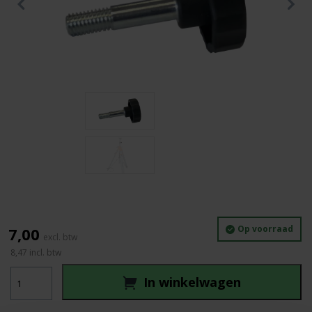
Op voorraad
7,00
8,47
incl. btw
Nedo
In winkelwagen
statief
middenzuil
borgschroef