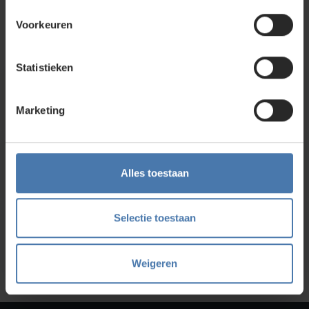
Nieuwegein. Zelf rondkijken in de
webshop
kan ook. Ontdek
ons assortiment aan
bouwlasers
, meetinstrumenten en
Voorkeuren
accessoires.
Statistieken
Direct en snel contact
Marketing
Bel Whatsapp of mail
Service en kalibratie
Alles toestaan
Onze eigen service afdeling
Selectie toestaan
Onze showroom
Kom je langs?
Weigeren