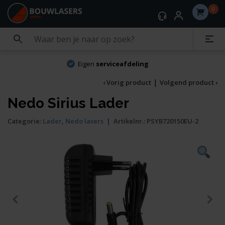
0
Eigen
serviceafdeling
|
‹ Vorig product
Volgend product ›
Nedo Sirius Lader
Categorie:
Lader
,
Nedo lasers
|
Artikelnr.:
PSYB720150EU-2