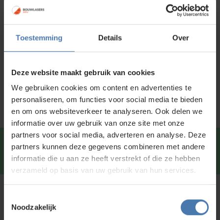
Voor 15:00 besteld is
dezelfde dag
verzonden
Toestemming
Details
Over
Productinformatie
Specificaties
Deze website maakt gebruik van cookies
Service en kalibratie
We gebruiken cookies om content en advertenties te
personaliseren, om functies voor social media te bieden
en om ons websiteverkeer te analyseren. Ook delen we
informatie over uw gebruik van onze site met onze
partners voor social media, adverteren en analyse. Deze
Snel en direct contact?
We beantwoorden je vragen
partners kunnen deze gegevens combineren met andere
graag via
Whatsapp
.
informatie die u aan ze heeft verstrekt of die ze hebben
verzameld op basis van uw gebruik van hun services.
Kunt u niet vinden wat u zoekt?
Toestemmingsselectie
Noodzakelijk
Neem contact met ons op of of bezoek onze showroom in