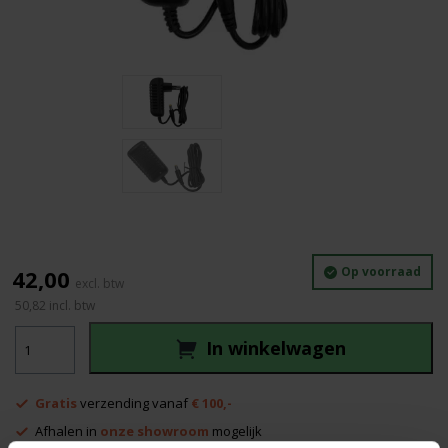
Op voorraad
42,00
50,82
incl. btw
Nedo
In winkelwagen
Sirius
Lader
aantal
Gratis
verzending vanaf
€ 100,-
Afhalen in
onze showroom
mogelijk