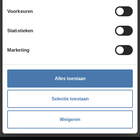
Nieuwegein. Zelf rondkijken in de
webshop
kan ook. Ontdek
ons assortiment aan
bouwlasers
, meetinstrumenten en
Voorkeuren
accessoires.
Statistieken
Direct en snel contact
Marketing
Bel Whatsapp of mail
Service en kalibratie
Alles toestaan
Onze eigen service afdeling
Selectie toestaan
Onze showroom
Kom je langs?
Weigeren