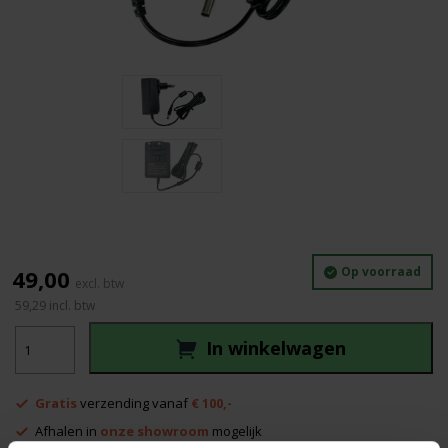
Op voorraad
49,00
59,29
incl. btw
Nedo
In winkelwagen
Sirius
Lader
(origineel)
Gratis
verzending vanaf
€ 100,-
aantal
Afhalen in
onze showroom
mogelijk