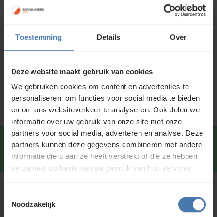
Voor 15:00 besteld is
dezelfde dag
verzonden
Toestemming
Details
Over
Productinformatie
Specificaties
Deze website maakt gebruik van cookies
Service en kalibratie
We gebruiken cookies om content en advertenties te
personaliseren, om functies voor social media te bieden
en om ons websiteverkeer te analyseren. Ook delen we
informatie over uw gebruik van onze site met onze
partners voor social media, adverteren en analyse. Deze
Snel en direct contact?
We beantwoorden je vragen
partners kunnen deze gegevens combineren met andere
graag via
Whatsapp
.
informatie die u aan ze heeft verstrekt of die ze hebben
verzameld op basis van uw gebruik van hun services.
Kunt u niet vinden wat u zoekt?
Toestemmingsselectie
Noodzakelijk
Neem contact met ons op of of bezoek onze showroom in