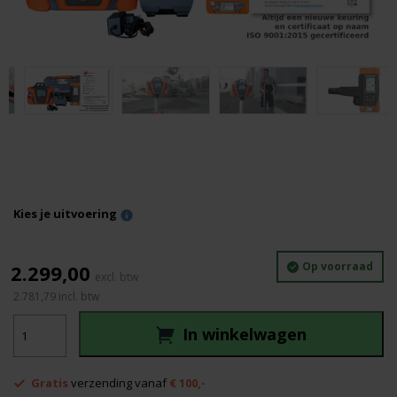
Kies je uitvoering
Op voorraad
2.299,00
2.781,79
incl. btw
_Nedo
In winkelwagen
Primus3
H2N
aantal
Gratis
verzending vanaf
€ 100,-