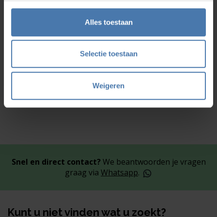
_Spectra GL1425C set
Alles toestaan
2.595,00
Selectie toestaan
Weigeren
Snel en direct contact?
We beantwoorden je vragen
graag via
Whatsapp
.
Kunt u niet vinden wat u zoekt?