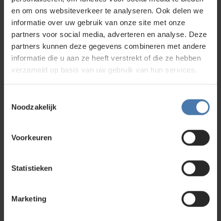
en om ons websiteverkeer te analyseren. Ook delen we
informatie over uw gebruik van onze site met onze
partners voor social media, adverteren en analyse. Deze
partners kunnen deze gegevens combineren met andere
informatie die u aan ze heeft verstrekt of die ze hebben
Middelzwaar telescopisch statief
verzameld op basis van uw gebruik van hun services.
Oorspronkelijke
249,00
prijs
189,00
Toestemmingsselectie
was:
Huidige
Noodzakelijk
249,00.
prijs
is:
189,00.
Voorkeuren
Statistieken
Wellicht ben je ook geïnteresseerd in
Marketing