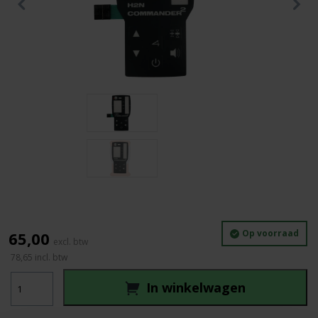
Op voorraad
65,00
78,65
incl. btw
Nedo
In winkelwagen
Commander
H2N
toetsenbord