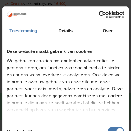
Gratis
verzending vanaf
€ 100,-
aantal
Afhalen in
onze showroom
mogelijk
Voor 15:00 besteld is
dezelfde dag
verzonden
Toestemming
Details
Over
Productinformatie
Deze website maakt gebruik van cookies
Specificaties
We gebruiken cookies om content en advertenties te
Service en kalibratie
personaliseren, om functies voor social media te bieden
en om ons websiteverkeer te analyseren. Ook delen we
informatie over uw gebruik van onze site met onze
partners voor social media, adverteren en analyse. Deze
partners kunnen deze gegevens combineren met andere
Snel en direct contact?
We beantwoorden je vragen
informatie die u aan ze heeft verstrekt of die ze hebben
graag via
Whatsapp
.
verzameld op basis van uw gebruik van hun services.
Toestemmingsselectie