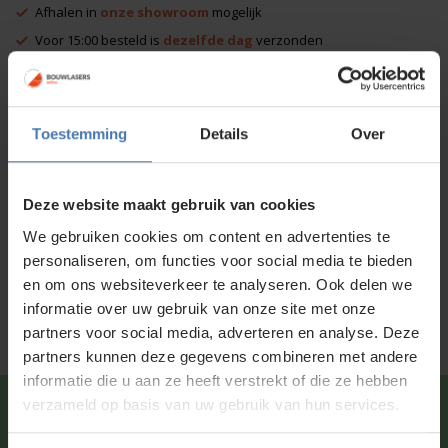
Afhalen in
onze showroom
mogelijk
Voor 15:00 besteld is
dezelfde dag
verzonden
Productinformatie
Toestemming
Details
Over
Specificaties
Standaard meegeleverd
Deze website maakt gebruik van cookies
We gebruiken cookies om content en advertenties te
Downloads
personaliseren, om functies voor social media te bieden
Service en kalibratie
en om ons websiteverkeer te analyseren. Ook delen we
informatie over uw gebruik van onze site met onze
partners voor social media, adverteren en analyse. Deze
partners kunnen deze gegevens combineren met andere
informatie die u aan ze heeft verstrekt of die ze hebben
verzameld op basis van uw gebruik van hun services.
Snel en direct contact?
We beantwoorden je vragen
graag via
Whatsapp
.