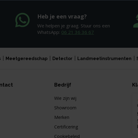
Heb je een vraag?
We helpen je graag. Stuur ons een
WhatsApp:
06 21 36 36 67
s
Meetgereedschap
Detector
Landmeetinstrumenten
ntact
Bedrijf
Kl
Wie zijn wij
Showroom
Merken
Certificering
Cookiebeleid