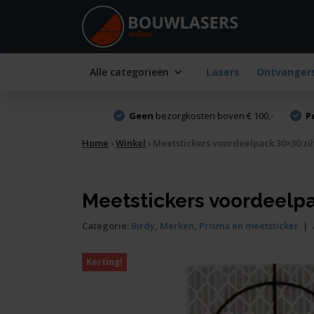
Alle categorieën
Lasers
Ontvanger
Geen
bezorgkosten boven € 100,-
P
Home
›
Winkel
›
Meetstickers voordeelpack 30×30 zilv
Meetstickers voordeelpac
Categorie:
Birdy
,
Merken
,
Prisma en meetsticker
|
Korting!