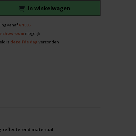
85,00.
In winkelwagen
ing vanaf
€ 100,-
e showroom
mogelijk
eld is
dezelfde dag
verzonden
reflecterend materiaal