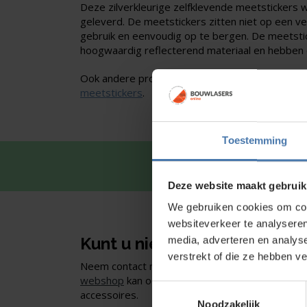
Deze zilverkleurige z
elfklevende meetstickers 
geleverd. De meetstickers zitten niet op een vel,
gebruik en eenvoudig op te bergen. De meetsti
hoogwaardig reflecterend materiaal en hebben 
Ook andere producten bekijken? Ga naar ons 
meetstickers
.
Toestemming
Snel en 
Deze website maakt gebruik
We gebruiken cookies om cont
websiteverkeer te analyseren
Kunt u niet vinden wat u zoe
media, adverteren en analys
verstrekt of die ze hebben v
Neem contact met ons op of of bezoek onze sho
webshop
kan ook. Ontdek ons assortiment aan
Toestemmingsselectie
accessoires.
Noodzakelijk