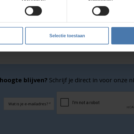
Service en kalibratie
Onze eigen service afdeling
Selectie toestaan
hoogte blijven?
Schrijf je direct in voor onze 
CAPTCHA
E-
mailadres