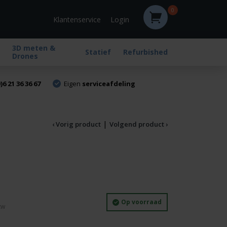
0
Login
Klantenservice
3D meten &
Statief
Refurbished
Drones
)6 21 36 36 67
Eigen
serviceafdeling
|
‹ Vorig product
Volgend product ›
Huidige
Op voorraad
prijs
is: