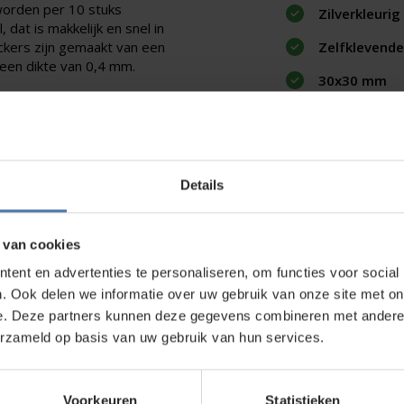
worden per 10 stuks
Zilverkleurig
 dat is makkelijk en snel in
ckers zijn gemaakt van een
Zelfklevende
een dikte van 0,4 mm.
30x30 mm
complete aanbod
prisma en
Details
direct contact?
We beantwoorden je vragen graag via
Wha
 van cookies
ent en advertenties te personaliseren, om functies voor social
. Ook delen we informatie over uw gebruik van onze site met on
kt?
e. Deze partners kunnen deze gegevens combineren met andere i
erzameld op basis van uw gebruik van hun services.
wroom in Nieuwegein. Zelf rondkijken in de
bouwlasers
, meetinstrumenten en
Voorkeuren
Statistieken