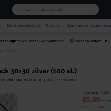
s
Meetgereedschap
Detector
Landmeetinstrumenten
ersoonlijk
advies? Bezoek de
showroom
Snel
app
contact:
+31 (0
er (100 st.)
k 30×30 zilver (100 st.)
Artikelnr.:
ARETRS30-ACTIE
|
Bekijk specificaties
121,50
Oorspronkelijke
85,00
prijs
was:
102,85
incl. btw