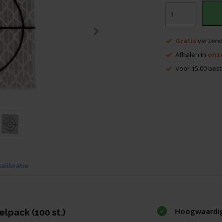
121,50.
Meetstickers
voordeelpack
30x30
zilver
Gratis
verzend
(100
st.)
Afhalen in
onz
aantal
Voor 15:00 best
kalibratie
Hoogwaardig 
lpack (100 st.)