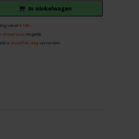
149,00.
In winkelwagen
ing vanaf
€ 100,-
e showroom
mogelijk
eld is
dezelfde dag
verzonden