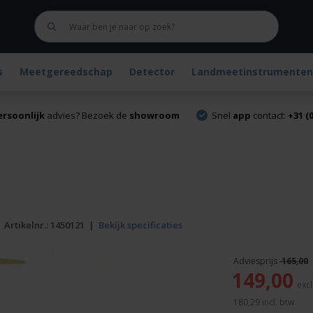
s
Meetgereedschap
Detector
Landmeetinstrumenten
ersoonlijk
advies? Bezoek de
showroom
Snel
app
contact:
+31 (0
|
Artikelnr.:
1450121
|
Bekijk specificaties
165,00
Oorspronkelijke
149,00
prijs
was:
180,29
incl. btw