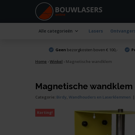
Alle categorieën
Lasers
Ontvanger
Geen
bezorgkosten boven € 100,-
P
Home
›
Winkel
›
Magnetische wandklem
Magnetische wandklem
Categorie:
Birdy
,
Wandhouders en Laserklemmen
Korting!