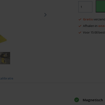
165,00.
Magnetische
wandklem
aantal
Gratis
verzend
Afhalen in
onz
Voor 15:00 best
kalibratie
Magnetisch