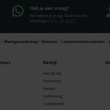
Heb je een vraag?
We helpen je graag. Stuur ons een
WhatsApp:
06 21 36 36 67
s
Meetgereedschap
Detector
Landmeetinstrumenten
ntact
Bedrijf
Kl
Wie zijn wij
Showroom
Merken
Certificering
Cookiebeleid