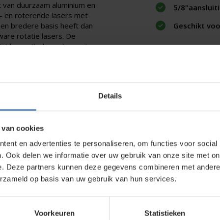
 van duurzaam aluminium en
5/8"aansluit
n- en roterende lasers met
een bredere basis heeft dan
Geschikt voo
ware rotatie lasers. De
bint bevestigd worden met
Details
direct contact?
We beantwoorden je vragen graag via
Wha
 van cookies
ent en advertenties te personaliseren, om functies voor social
. Ook delen we informatie over uw gebruik van onze site met on
kt?
e. Deze partners kunnen deze gegevens combineren met andere i
erzameld op basis van uw gebruik van hun services.
wroom in Nieuwegein. Zelf rondkijken in de
bouwlasers
, meetinstrumenten en
Voorkeuren
Statistieken