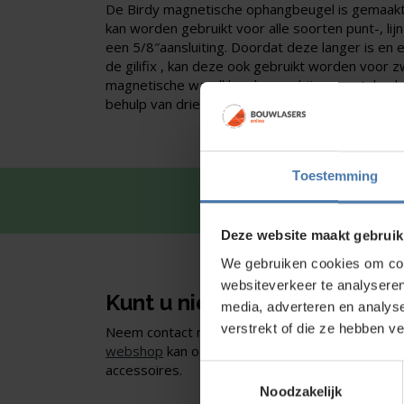
De Birdy magnetische ophangbeugel is gemaakt
kan worden gebruikt voor alle soorten punt-, lij
een 5/8″aansluiting. Doordat deze langer is en 
de gilifix , kan deze ook gebruikt worden voor z
magnetische wandklem kan op bijv. een stalen 
behulp van drie magneten.
Toestemming
Snel en 
Deze website maakt gebruik
We gebruiken cookies om cont
websiteverkeer te analyseren
Kunt u niet vinden wat u zoe
media, adverteren en analys
verstrekt of die ze hebben v
Neem contact met ons op of of bezoek onze sho
webshop
kan ook. Ontdek ons assortiment aan
accessoires.
Toestemmingsselectie
Noodzakelijk