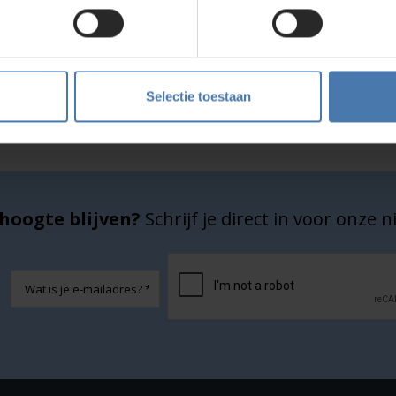
Service en kalibratie
Onze eigen service afdeling
Selectie toestaan
hoogte blijven?
Schrijf je direct in voor onze 
CAPTCHA
E-
mailadres