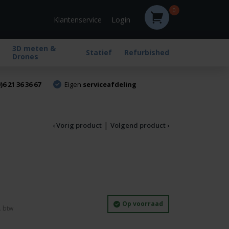
0
Login
Klantenservice
3D meten &
Statief
Refurbished
Drones
)6 21 36 36 67
Eigen
serviceafdeling
|
‹ Vorig product
Volgend product ›
Huidige
Op voorraad
prijs
is: