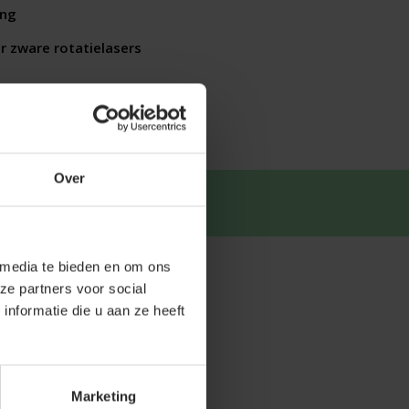
ing
r zware rotatielasers
Over
tsapp
.
 media te bieden en om ons
ze partners voor social
nformatie die u aan ze heeft
Marketing