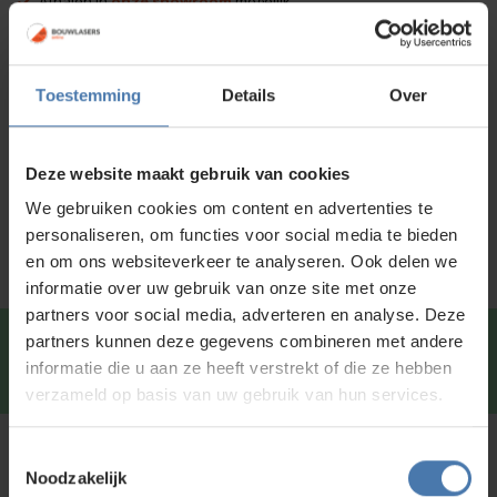
Afhalen in
onze showroom
mogelijk
Voor 15:00 besteld is
dezelfde dag
verzonden
Toestemming
Details
Over
Productinformatie
Specificaties
Deze website maakt gebruik van cookies
Service en kalibratie
We gebruiken cookies om content en advertenties te
personaliseren, om functies voor social media te bieden
en om ons websiteverkeer te analyseren. Ook delen we
informatie over uw gebruik van onze site met onze
partners voor social media, adverteren en analyse. Deze
partners kunnen deze gegevens combineren met andere
Snel en direct contact?
We beantwoorden je vragen
informatie die u aan ze heeft verstrekt of die ze hebben
graag via
Whatsapp
.
verzameld op basis van uw gebruik van hun services.
Toestemmingsselectie
Kunt u niet vinden wat u zoekt?
Noodzakelijk