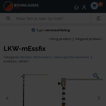
0
Eigen
serviceafdeling
|
‹ Vorig product
Volgend product ›
LKW-mEssfix
Categorie:
Merken
,
Nedo lasers
,
Telescopische meetstok
|
Artikelnr.:
687811