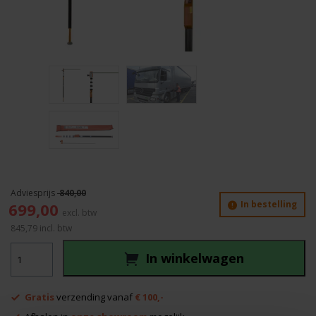
840,00
Oorspronkelijke
Huidige
In bestelling
699,00
prijs
prijs
845,79
incl. btw
was:
is:
LKW-
840,00.
699,00.
In winkelwagen
mEssfix
aantal
Gratis
verzending vanaf
€ 100,-